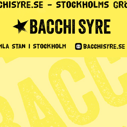
ril
Nyhetssvepet 5–11 april
Nyhe
2019
apri
ars