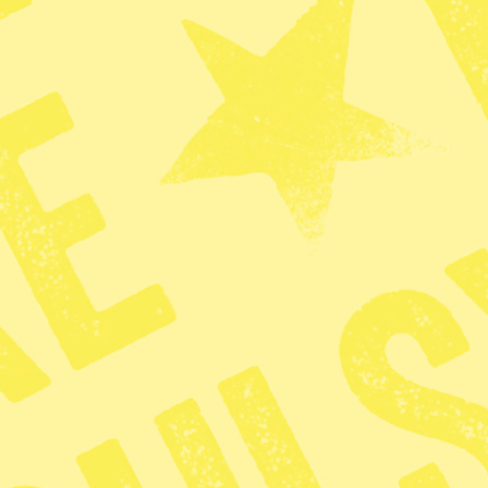
Tipsa reda
redaktionen@t