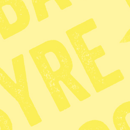
Syre
Prenumerera på
ktionen
Kundservice och support
Nyheter
Vanliga frågor
Face
idningensyre.se
Mina sidor
Nyhe