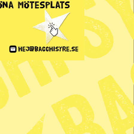
tssvepet 29 mars–4
l 2019