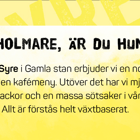
ndra världen
mneskollen
Syre Play
Nyhetsbrev
Stöd oss
Mer