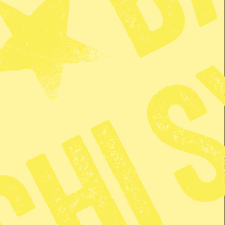
 på ditt sätt
book
tsbrev