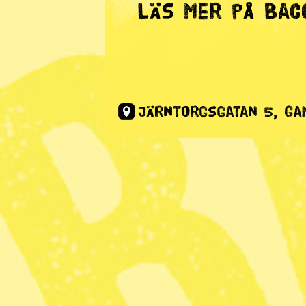
Glöd
· Ledare
Extremhög
på yttrand
Publicerad 2024-02-11