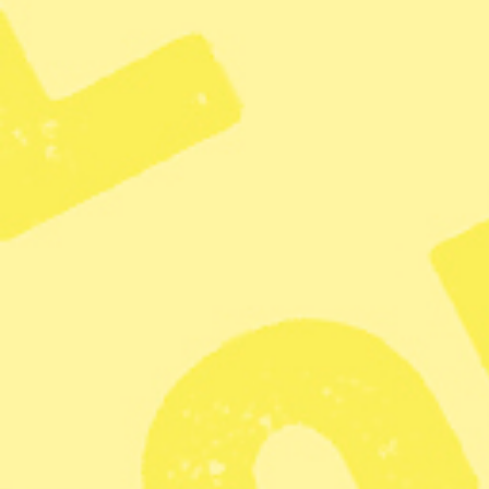
Ju fler vi är som står upp för män
starkare blir vår demokrati.
Den etiska diskussion som
startades av Helgstrand-
dokumentären fortgår i
hästvärlden.
KATEGORI
TAGGAR
Ledare
Extremhöger
Mä