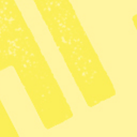
nd
Fler artiklar av skribenten
s ledarredaktion med syfte att påverka.
Syres politiska hållning
er från extremhögern
en demonstration
mot det de
ering”. Demonstranterna kräver att rapporteringen
TO, migrationen, klimatet och könsfrågor ska bli
 verkligen ”saklig och allsidig” – eller bara att
n agenda?
högern gapar om att yttrandefriheten inte är
inte är ”allsidigt” nog. Åsikten är vanlig på
nation med diverse människofientliga