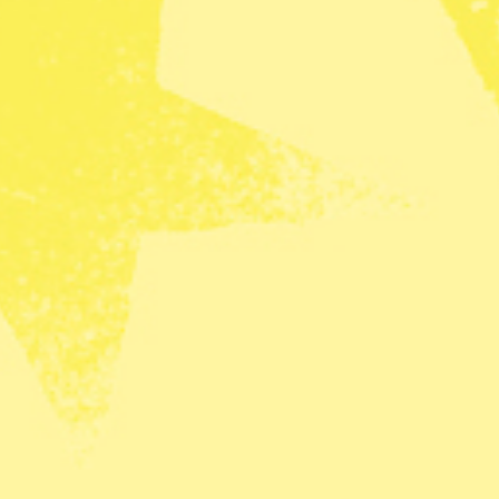
ga rättigheter. Och visst, åsikten får finnas. Det
typen av åsikter de senaste åren i allt större
k.
rtiledare
kallar P3
för en ”skitkanal” som sänder
a folkvalda politiker tycker att
moskéer ska rivas
.
ånesymboler ska förbjudas
. Att ett av våra största
oner som
blivit homosexuella
i Sverige ska nekas
v högern när det är den egna åsikten som upplevs
ligheter ska istället kvävas.
pen av idéer blir, desto svagare blir vår
 ska gälla
alla
människor, annars är de helt enkelt
efriheten är en så viktig rättighet att den är
r extra viktigt att vi är många som uppmärksammar
t i förlängningen försvaga den. För varje
 vi två som står upp för mänskliga rättigheter.