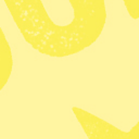
konspirationsteorier. Några av de
öppna med att de vill
döda sittand
hot Ryssland utgör i Europa i dag.
mänskliga rättigheter som kräver a
Det här är personer som vill utnyt
ta dem från andra i morgon.
Det är naturligtvis fullt rimligt at
tillräcklig, eller att public servic
en fungerande demokrati, och en d
åsikter kommer till uttryck. Geno
liv.
Men det är inte det
som är probl
extremhögern för fram inte utman
klär sina önskemål i ord som ”sak
en strömlinjeformad politik som