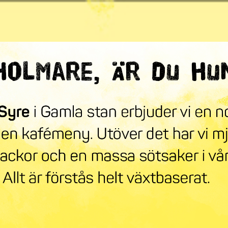
ndra världen
mneskollen
Syre Play
Nyhetsbrev
Stöd oss
Mer