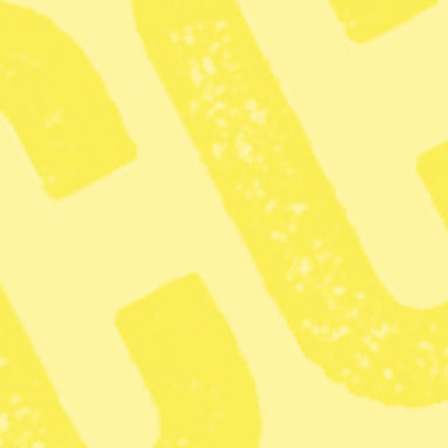
Glöd
· Ledare
Cynisk fö
talibanre
Publicerad 2026-04-23