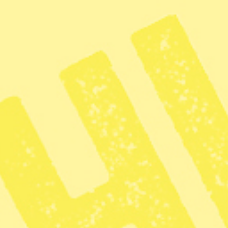
skliga rättigheter och mänskligt värde, desto
Kommuner som tror att
uppmärksammanden av
Förintelsens minnesdag innebär att
välja sida.
nskliga rättigheter
Yttrandefrihet