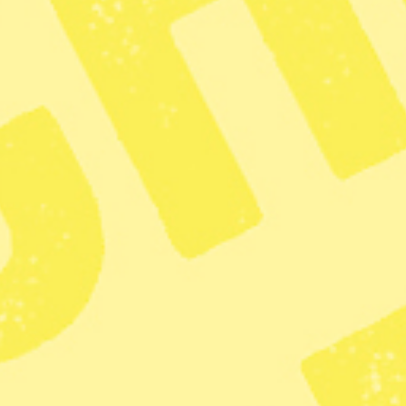
rhandling med
gimen
4 min lästid