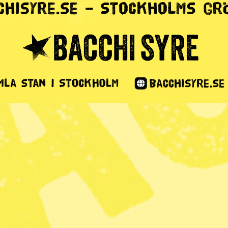
erns skeva syn
efrihet
3 min lästid