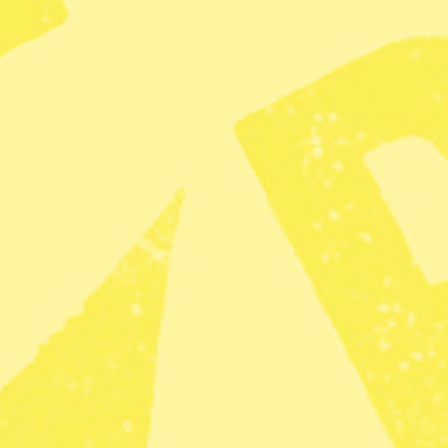
m som deltog i lördagens demonstration är helt
e politiker
och förnekar såväl Förintelsen som det
 Det är alltså inte direkt några förkämpar för
tt få sina åsikter representerade i public service.
tja de demokratiska rättigheter vi har i dag för att
t vara av åsikten att yttrandefriheten inte är
es rapportering är otillräcklig. Det är en viktig del i
el av yttrandefriheten, att även den typen av
m att utmana yttrandefriheten håller man den vid
emet här. Problemet är att den åsikt som
ar yttrandefriheten – den vill avskaffa den. Man
lig och allsidig” när det man egentligen vill ha är
inte
är vare sig saklig eller allsidig, som
inte
tar