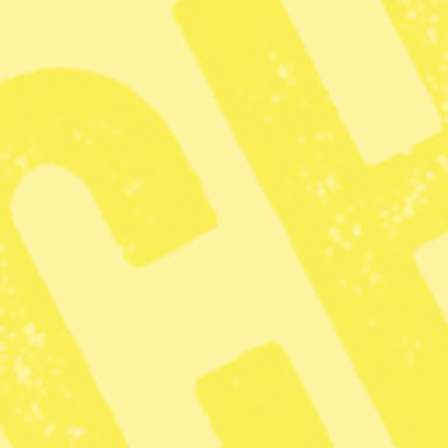
Astrid Pleijel Blomstra
Ledarskribent
Dela
Detta är en argumenterande text från Syre
är frihetligt grön.
Förra helgen genomförde person
kallar SVT:s och SR:s ”indoktrin
om ”vaccinernas biverkningar, NA
saklig och allsidig”. Men menar de
den ska anpassas efter deras ege
Det är inte första gången
extrem
tillräcklig och att public service 
högerkanten, inte sällan i kombi