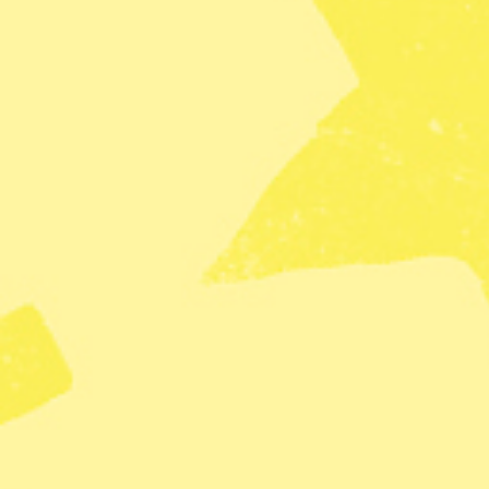
hänsyn till mångfald eller mänskli
problematiska ligger i att den här 
utsträckning omvandlas till politi
Att en folkvald politiker tillika pa
”vänsterliberal smörja”. Att samm
Att hans partikamrat tycker
halvm
riksdagspartier föreslår att pers
asyl. Yttrandefriheten åberopas a
hotad. Andras rätt till samma möj
Ju mer normaliserade
den här ty
demokrati. Mänskliga rättigheter
inte mänskliga rättigheter. Yttrand
grundlag i Sverige. Det är därfö
alla försök att utnyttja den för at
högerextrem demonstration behöver