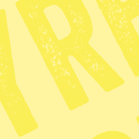
redaktionen@tidningensyre.se
Kundservice och support
Vanliga frågor
Mina sidor
Nyheter på ditt sätt
Facebook
Nyhetsbrev