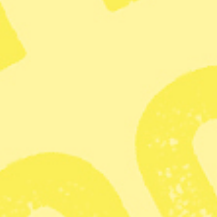
Kundservice och support
Vanliga frågor
Mina sidor
Nyheter på ditt sätt
Facebook
Nyhetsbrev