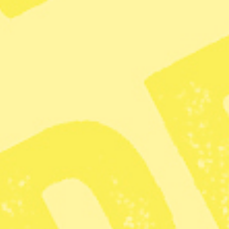
Efter pandemin: Fler väljer
äldreboende
Radar
– Morgonkollen
Radar
De äldre drabbas när Västra Göteborg
gör nedskärningar
Radar
– Nyheter