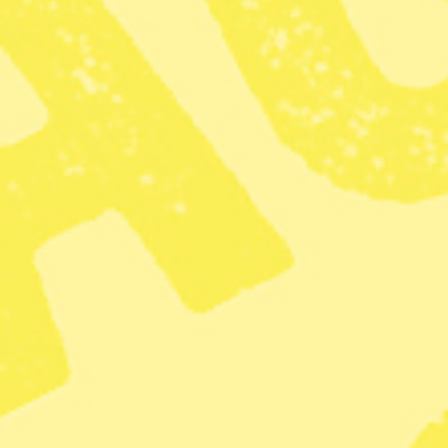
Kritik mot insatser för att hindra
vårdskador
Radar
– Inrikes