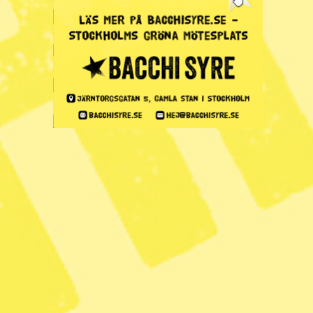
Forskare: Har snålat på
äldreomsorgen länge
Radar
– Morgonkollen