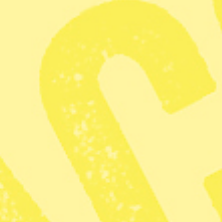
Kvaliteten går förlorad när vinsterna
styr
Glöd
– Debatt