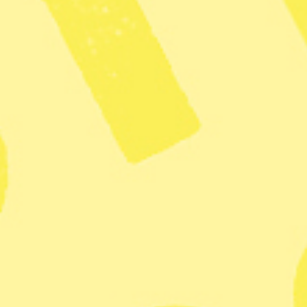
Radar
– Inrikes
Rapport: Mänskliga rättigheter
tillgodoses inte i äldrevården
Zoom