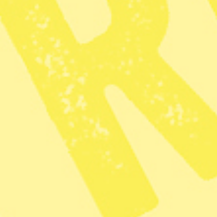
Radar
L och V bjuder in till samtal om
äldrevården
Radar
– Nyheter
Syre
Prenumerera på
Tipsa redaktionen
redaktionen@tidningensyre.se