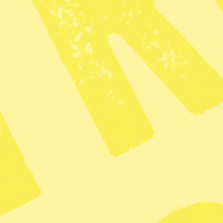
Syre
Prenumerera på
Tipsa redaktionen
redaktionen@tidningensyre.se
Kundservice och support
Vanliga frågor
Mina sidor
Nyheter på ditt sätt
Facebook
Nyhetsbrev