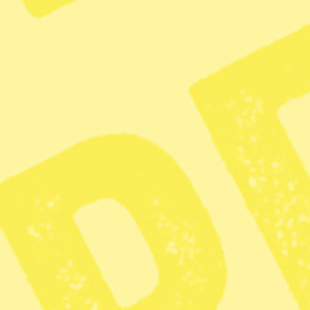
Omtvistad miljözon klubbad
Radar
– Nyheter
Radar
Stadsdelsnämndernas framtid hotad
Radar
– Nyhet
I januari rapporterade Syre
Göteborg om Kommunstyrelsens beslut att
centralisera…