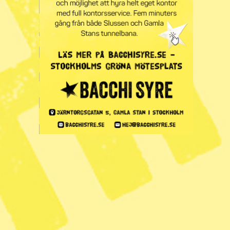
MP utan kandidater i var fjärde
kommun
Zoom