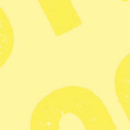
Partiet Nyans invalda i två kommuner
Radar
– Politik