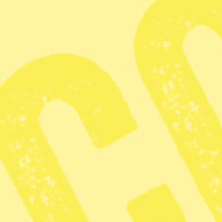
Syre ges ut av Dagens O2 som ägs av Mediehuset Grön Press
som i sin tur ägs av Lennart Fernström. Mediehuset Grön Press
ger ut nyhetstidningar för alla som vill förändra världen och se
ett fritt, demokratiskt, solidariskt och hållbart samhälle bortom
tillväxtdogmer och arbetslinjer. Vi är en icke vinstdrivande
koncern. Det innebär att alla intäkter går tillbaka till
verksamheten.
Ansvarig utgivare:
Lennart Fernström