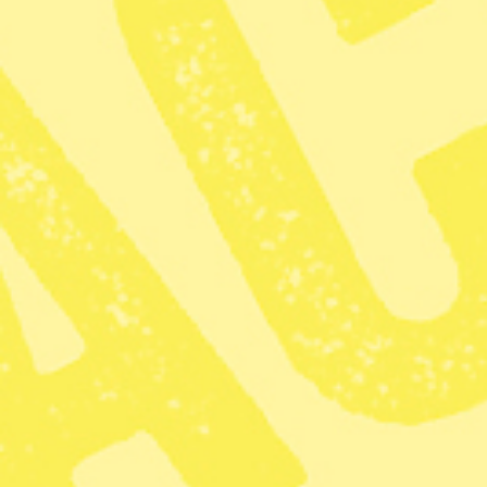
Fi:s satsning på kommunerna blev ett
bakslag – åker ut i Stockholm och
Göteborg
Zoom