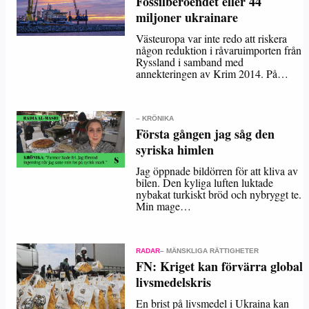
Fossilberoendet eller 44
miljoner ukrainare
Västeuropa var inte redo att riskera
någon reduktion i råvaruimporten från
Ryssland i samband med
annekteringen av Krim 2014. På…
– KRÖNIKA
Första gången jag såg den
syriska himlen
Jag öppnade bildörren för att kliva av
bilen. Den kyliga luften luktade
nybakat turkiskt bröd och nybryggt te.
Min mage…
RADAR
– MÄNSKLIGA RÄTTIGHETER
FN: Kriget kan förvärra global
livsmedelskris
En brist på livsmedel i Ukraina kan