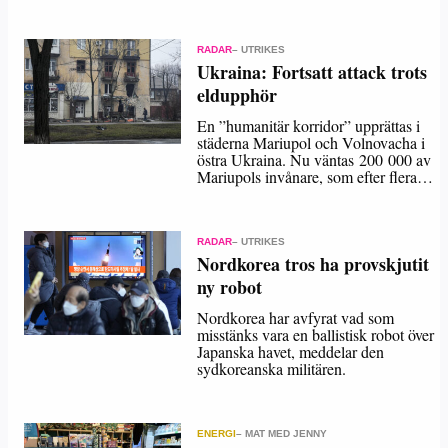
RADAR
– UTRIKES
Ukraina: Fortsatt attack trots
eldupphör
En ”humanitär korridor” upprättas i
städerna Mariupol och Volnovacha i
östra Ukraina. Nu väntas 200 000 av
Mariupols invånare, som efter flera…
RADAR
– UTRIKES
Nordkorea tros ha provskjutit
ny robot
Nordkorea har avfyrat vad som
misstänks vara en ballistisk robot över
Japanska havet, meddelar den
sydkoreanska militären.
ENERGI
– MAT MED JENNY