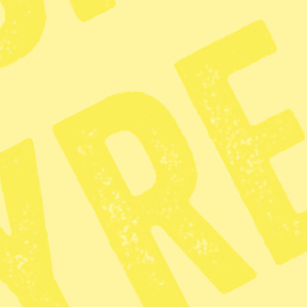
Tipsa redaktionen
redaktionen@tidningensyre.se
Kundservice och support
Vanliga frågor
Mina sidor
Nyheter på ditt sätt
Facebook
Nyhetsbrev