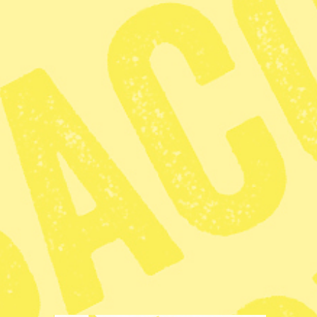
Till minne av visselblåsaren Daniel
Ellsberg
Minnesord