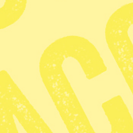
”Den kinesiska diktaturen kan bara