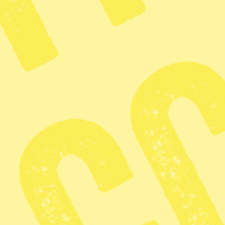
Nyhetsbrev
Syre ges ut av Dagens O2 som ägs av Mediehuset Grön Press
som i sin tur ägs av Lennart Fernström. Mediehuset Grön Press
ger ut nyhetstidningar för alla som vill förändra världen och se
ett fritt, demokratiskt, solidariskt och hållbart samhälle bortom
tillväxtdogmer och arbetslinjer. Vi är en icke vinstdrivande
koncern. Det innebär att alla intäkter går tillbaka till
verksamheten.
Ansvarig utgivare:
Lennart Fernström