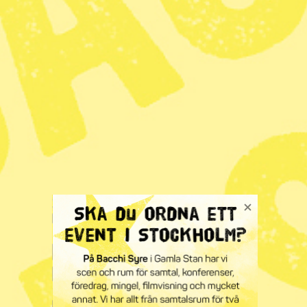
bojkottas bort”
Glöd
– Debatt