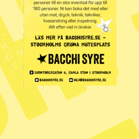
”Jag skulle rösta ja till en renare
planet”
Glöd
– Debatt
Piggare Finland med basinkomst
Glöd
– Under ytan
Finlands tvååriga försök med
basinkomst är över och på veckans…