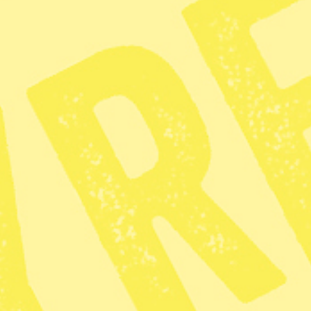
Syre
Prenumerera på
Tipsa redaktionen
redaktionen@tidningensyre.se
Kundservice och support
Vanliga frågor
Mina sidor
Nyheter på ditt sätt
Facebook