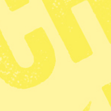
gningar i
tiken på ett år
2 min lästid