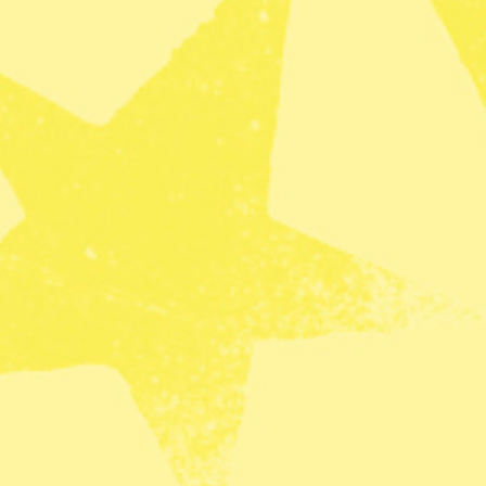
h tvingades skolorna att stänga i veckan när
-42 grader, rapporterar bland annat
The
ar myndigheterna meddelat att skolor kommer att
måndagen och tisdagen i nästa vecka och flera
stansundervisning. FN varnar också för att landets
mindre än normalt.
erna 38,8 grader i huvudstaden Manila, och
ar in faktorer som luftfuktighet och som påverkar
ill 45 grader.
maste månaderna i Filippinerna och andra
r har även väderfenomenet El Niño drivit upp
 ha dött av värmeslag hittills i år och i Indien
ill så att parlamentsvalet, som pågår under sex