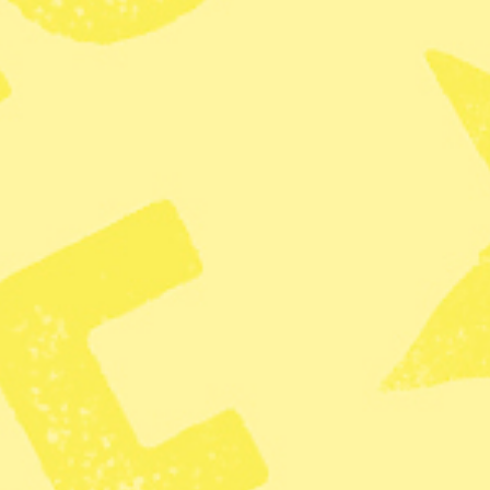
extrema temperaturer. I Banglades
temperaturerna låg på omkring 40
Guardian
. Även i Filippinerna h
hållas stängda åtminstone under 
skolor har redan gått över till di
skördar troligen kommer att bli 
Under lördagen nådde temperatur
värmeindexet – där man även räkn
den upplevda känslan – uppgick t
April och maj brukar vara de var
sydostasiska länder, men detta å
temperaturerna ytterligare.
I Thailand rapporteras 30 personer
kämpar myndigheterna med att se t