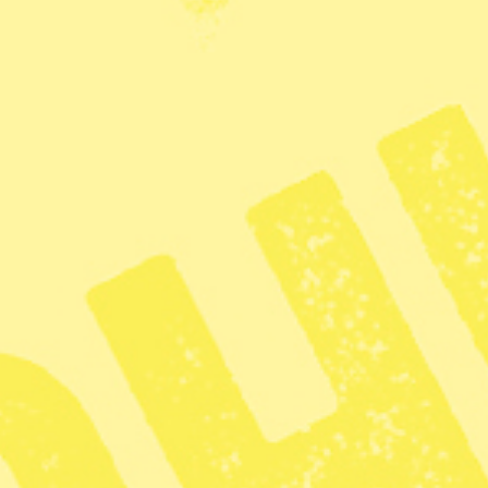
för de röstande.
smeteorologiska organisationen, WMO, en
rapport
världsdel som är hårdast drabbad av
emväder som följer i spåren, såsom
ema värmeböljor. Bland annat konstaterar
ighet ofta underrapporteras.
rmebölja