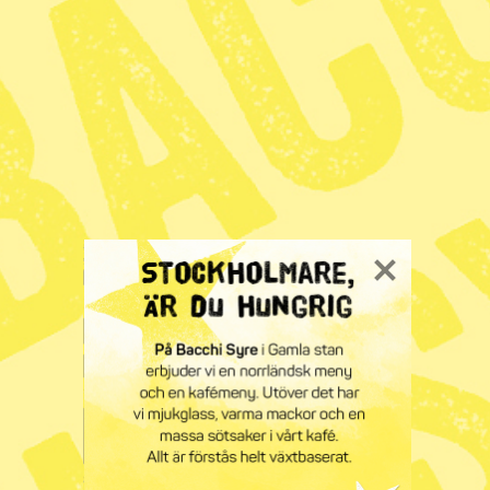
Kristersson måste ta ansvar för det
politiska våldet
Ledare
– Ledare
Syre
Prenumerera på