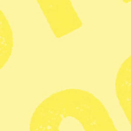
Publicerad 2019-05-23
1 min lästid
Renderad skiss av utedasset Secret Garden, där
studentnerna har sparat en bit gräs runt golvplattan, som
följer med besökaren in på toaletten – en blinkning till det
traditionella sättet att göra sin behov i naturen. Bild: KTH
25 arkitektstudenter på KTH
uppmärksammar slöseri med vatten och
näringsämnen – genom att bygga utedass.
Hanna Westerlund