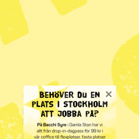
lösningar för omhändertagande av råvaran, säger Martin
Öhman.
24–27 maj ställs utedassen ut på arkitektskolan, och
kommer därefter att placeras ut i Stockholms
naturreservat i Årstaskogen, i Rågsved/Snösätra och i
Nackareservatet.
KATEGORI
Nyheter
Zoom
Kritiken: Sverige borde