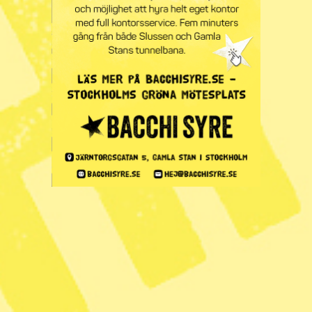
tydligare fördöma
USA:s agerande i
Venezuela
Publicerad 2026-01-04
6 min lästid
Anne Ramberg, tidigare ordförande i Advokatsamfundet,
USA:s president Donald Trump och Sveriges utrikesminister