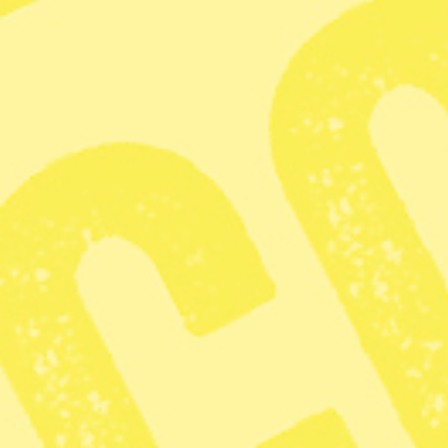
Agerandet bryter också mot folkrätten, anser flera
experter, rapporterar
Ekot i Sveriges radio
.
”För omvärlden är det en bekräftelse på att USA inte är
att räkna med som en uppbackare av folkrätten, utan har
sällat sig till Kina och Ryssland i en internationell
ordning där stormakterna fördelar världen mellan sig i
inflytelsezoner”, skriver DN:s utrikeskommentator
Michael Winiarski i
en kommentar
.
Kritik mot Sveriges utrikesminister
Att Trumps agerande strider mot folkrätten håller Anne
Ramberg, tidigare ordförande i Advokatsamfundet, med
om.
”Det är ett uppenbart brott mot folkrätten som borde leda
till starka protester. Att Maduro saknar legitimitet råder
ingen tvekan om. Med det ursäktar inte på något sätt