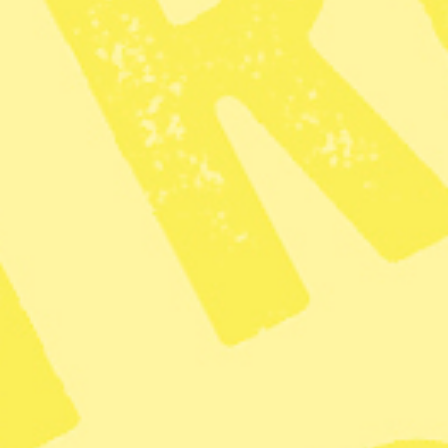
I går morse, svensk tid, genomförde den amerikanska
militären och säkerhetstjänsten en attack i Venezuelas
huvudstad Caracas. Landets president Nicolás Maduro
och hans fru tillfångatogs och sitter nu frihetsberövade i
USA.
Runt om i världen firar exilvenezuelaner att Maduro, som
hållit sig kvar vid makten på illegitima grunder, nu är
borta. Reuters visade i går kväll, svensk tid, klipp på
flaggviftande glada venezuelaner i Chile och bilar som
tutade. Senare filmades en demonstration i från
Venezuela med Maduros anhängare som såg arga och
sammanbitna ut.
Beslutet att tillfångata Maduro har tagits av Trump själv,
utan stöd i den amerikanska kongressen, vilket
Demokraterna
anser strider mot amerikansk lag.