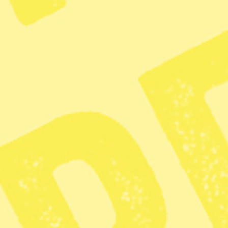
Maria Malmer Stenergard (M). Foto: Anders Wiklund/TT, Alex
Brandon/ AP och Jonas Ekströmer/TT
USA:s agerande mot Venezuela strider
mot folkrätten, anser flera tunga namn
som tycker Sverige borde markera
tydligare mot Trump.
”Hur är det möjligt att inte
utrikesministern tydligt fördömer USA:s
agerande?” skriver advokaten Anne
Ramberg på Linked in.
Anna Langseth
Redaktör och skribent
Dela