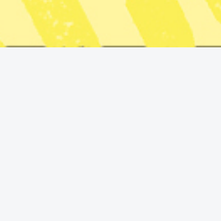
USA:s agerande.” skriver hon på
Linked in
.
Hon anser att utrikesministern Maria Malmer Stenergard
(M) borde ta starkare avstånd.
”Hur är det möjligt att inte utrikesministern tydligt
fördömer USA:s agerande?” skriver advokaten Anne
Ramberg.
Maria Malmer Stenergard har tidigare i ett skriftligt
uttalande till Svenska Dagbladet sagt att:
”Sverige tillsammans med EU har sedan tidigare
konstaterat att Nicolás Maduro saknar legitimitet. Alla
stater har dock ett ansvar att respektera och agera i
enlighet med folkrätten. Att folkrätten respekteras är ett
långsiktigt säkerhetspolitiskt intresse för Sverige”.
Alla håller dock inte med Anne Ramberg om att
uttalandet är för lamt. Flera i hennes kommentarsfält på