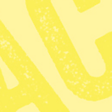
Reporter
Dela
– Förutom att studenterna får en bättre förståelse för hur
hus är konstruerade i verkligheten är syftet med
studentprojektet att få upp ögonen för den resurs vi idag
spolar ut i toaletten. Den mängd fosfor som behövs för att
odla min mat varje år är inte mer än den jag kissar ut.
Ändå bryter vi fosfor världen över för att göda våra åkrar
och som till slut hamnar i ett övergött Östersjön, säger
Martin Öhman, en av två ansvariga lärare på KTH.
De sex utedassen, som inte är vattenanslutna, kommer att
tömmas med en sugbil.
– Vi har anpassat oss till Stockholms naturreservats