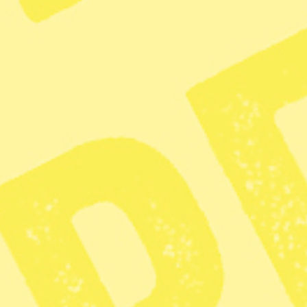
kommissionen skulle lägga fram ett försvagat förslag på
reformerad utsläppshandel, vilket de också gjorde. Foto:
Hussein Malla/TT/Manu Fernandez
Politisk backlash har fått politiker runt om
i världen att svänga om klimatpolitiken.
We don't have time har konstaterat 45 fall
det senaste året där politiken försvagat
klimatpolicy istället för att förstärka den.
”Det skrämmer mig”, skriver
Ingmar Rentzhog, grundare och vd av
medieplattformen.
Ossian Sandin
Miljöredaktör