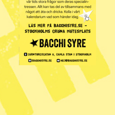
år
Publicerad 2026-07-26
2 min lästid
Italiens premiärminister Giorgia Meloni har varit en hård
kritiker av EU:s utsläppshandel och lobbade för att EU-