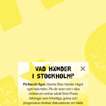
uppåt 300 år gamla.
– Jag tycker att avloppstunneln och naturreservatet är bra
för Stockholm. Det både stärker och gör Stockholm till
en mer hållbar stad, säger Katarina Luhr.
KATEGORI
TAGGAR
Nyheter
Miljö
naturreservat
Radar
· Miljö
45 omsvängningar i
klimatpolitiken på ett