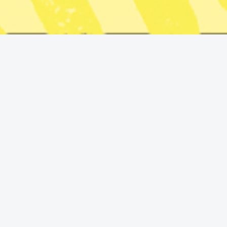
Publicerad 2026-07-24
2 min lästid
En vägarbetare torkar pannan i Pennsylvania i samband med
en värmebölja. De flesta amerikaner kopplar allt värre
värmeböljor till klimatförändringarna, som president Donald