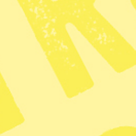
Dela
Tack för att du läser – så här
läser du vidare!
Bli prenumerant
För bara 49 kr får du tillgång till allt i 6
veckor.
Alla artiklar och nyheter på webben
Löpande nyhetspublicering varje dag
Om du fortsätter prenumera har du dessutom
pappersmagasin 15 gånger om året
BLI PRENUMERANT