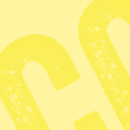
Har du redan ett konto?
LOGGA IN
Radar
· Miljö
Amerikaner köper inte
Trumps
klimatförnekelse