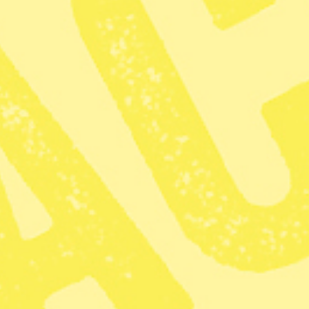
med Görvälns.
– Kyrkhamn är en viktig grön kil i Stockholm och ett bra
rekreationsområde längs Mälaren. Ett område som enligt
länsstyrelsen behöver högre skydd, säger Katarina Luhr,
miljöborgarråd och miljöpartist, till Stockholm Direkt.
Beslutet kommer inte som någon överraskning: området
har varit aktuellt som möjligt naturreservat i många år,
men anledningen är att det nu ser ut att bli av är att en
soptipp i anslutning till naturreservatets gräns nu kan
komma att flyttas.
Det andra området som kommer utredas som möjligt
naturreservat under kommande mandatperiod är
Storskogen och Ålstensskogen i Bromma. Planerna på
en framtida avloppstunnel under Ålsten är redan igång
och något som också måste utredas innan ett
naturreservat kan bli av i ett område med träd som är