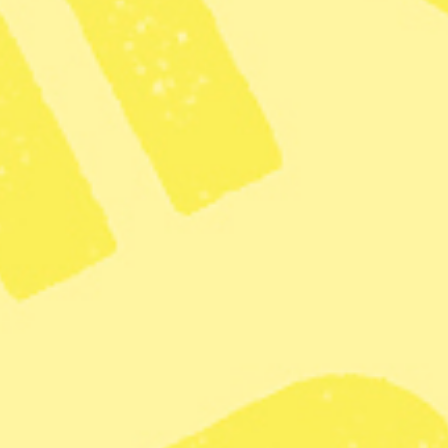
bokning.
t både förebygga och behandla psykisk ohälsa.
lopp på fem kilometer i syfte att synliggöra fysisk
ka hälsa. Allt överskott går oavkortat till
runns-vägen 24
är vad som helst kan vara till salu. Fynda eller