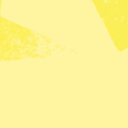
museet! Gör naturvetenskapliga experiment i
ema.
4
2
se som kombinerar hjärtat och hjärnan, empati som
ata med andra likasinnade över en fika. Allmän
ducerad till EA och att ställa frågor.
n 62–64
ng.