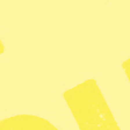
Författarsamtal: Möt Sara Be
Författaren Sara Bergmark Elfgr
om Engelsfors, är nominerad till 
2018. Hon samtalar om sitt förfat
bokhandeln.
Tid: 17.30–18.30
Plats: Nordiska museet, Djurgår
Kostnad: 120 kronor för en dagsbi
entré, festivalpass 200 kronor.
8 oktober
Föreläsning: Upplevelser av för
Hör Arkan Asaad, som själv har eg
ålder, tala om kärlek, svek och rät
kärlek, sanning, drömmar, svek o