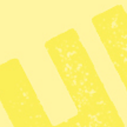
Hasse Holmberg/TT | Bollhusgränd i Gamla stan.
Anna Velander Gisslén
Dela
5 oktober
Spökvandring: Besök spökplat
Vandring i Gamla stans gränder. 
pestläkaren och se upp för giftmö
medeltida kostym.
Tid: 19.00–19.50