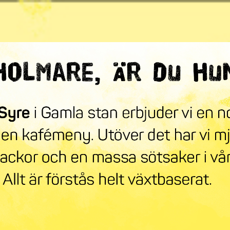
ndra världen
mneskollen
Syre Play
Nyhetsbrev
Stöd oss
Mer