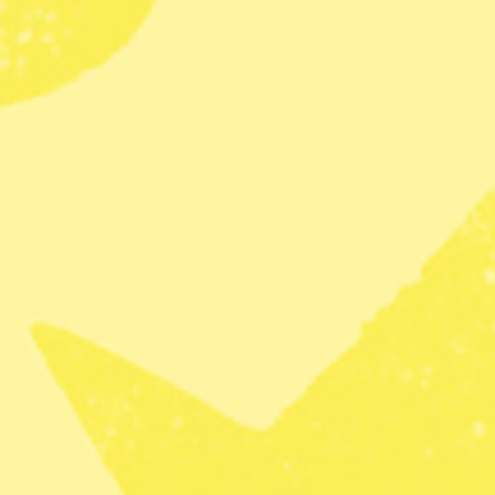
sälj själv det du inte längre använ
Tid: 11.00–15.00
Plats: Karlaplan.
Kostnad: Gratis, 250 kronor att sä
6–7 oktober
Höstmarknad: Musta egna äpp
En blandning av konsthantverk, ke
säsongens växter och pumpor finn
medhavda äpplen och sortbestämn
Tid: 10.00–17.00
Plats: Zetas trädgård, Blombacke
Kostnad: Gratis.
Ta med egna äpplen och musta.Foto: J