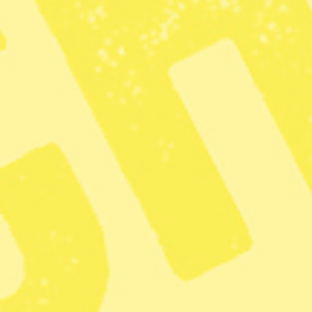
Plats: Exakt plats meddelas vid 
Kostnad: 100 kronor.
6 oktober
Sport: Spring för psykisk hälsa
Fysisk aktivitet kan bidra till at
Spring, gå, jogga eller lunka ett 
aktivitets betydelse för vår psykis
psykiatrisk forskning.
Tid: 13.00–17.00
Plats: Sjöhistoriska, Djurgårdsb
Kostnad: 200 kronor.
Loppis: Brokigt på Karlaplan
En myllrande och brokig marknad d