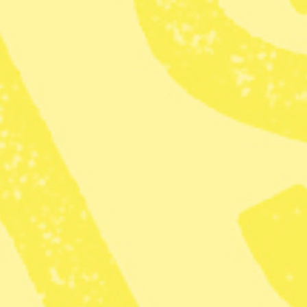
Fler artiklar av skribenten
ser
Hör om Vita frun och blodet i Kåkbrinken, möt
rdare och mylingar. Turen leds av erfaren guide i