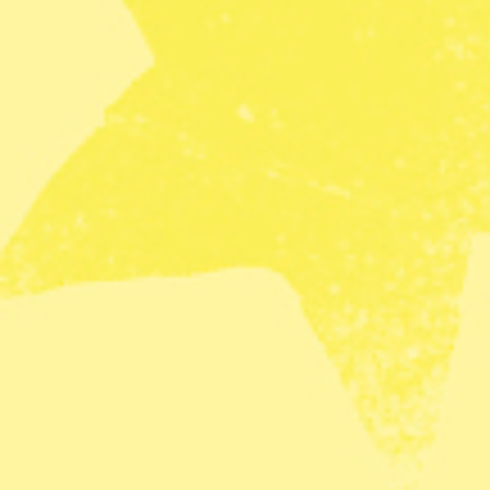
Barn: Nobelpris och pyssel
Fira de nya Nobelprisen på Nobel
verkstaden eller pyssla på fredst
Tid: 6 okt 13–16 och 7 okt 11–1
Plats: Nobelmuseum, Stortorget 
Kostnad: från 200 kronor.
7 oktober
Samtal: Hjärta möter hjärna
Effektiv altruism är en folkrörel
styrs av rationalitet. Kom och pr
info för nya, tillfälle att bli intro
Tid: 15.00–16.30
Plats: Paradiset, Brännkyrkagata
Kostnad: Gratis, fika till försäljni