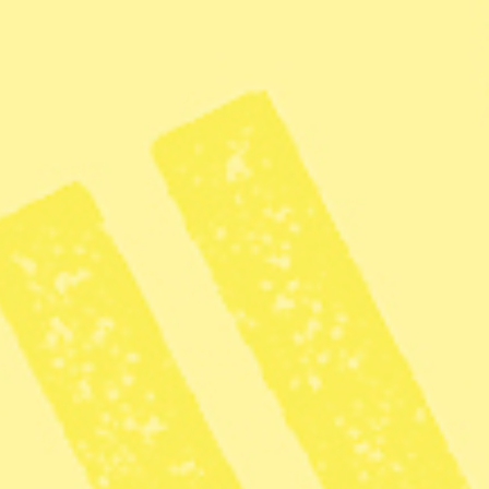
rgmark Elfgren
en, känd för
Norra Latin
och ungdomsböckerna
Nordiska rådets barn- och ungdomslitteraturpris
tarskap med Sofia Flodin från Science fiction-
dsvägen 6-16
ljett, ingår i Nordiska museets ordinarie
tryck
na erfarenheter av att bli bortgift vid 18 års
ten att välja sitt liv. Han har skrivit tre böcker om
ch frihet. Det bjuds på matig macka.