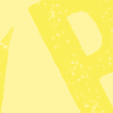
der.
lja.
len
ramik, textilier och närproducerade delikatesser,
s också. Möjlighet att göra äppelmust av
ing av äpplen av trädgårdsmästare.
n 2, 14170 Segeltorp
ohan Nilsson/TT