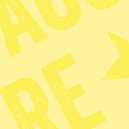
Sverige borde
fördöma USA:s
 Venezuela