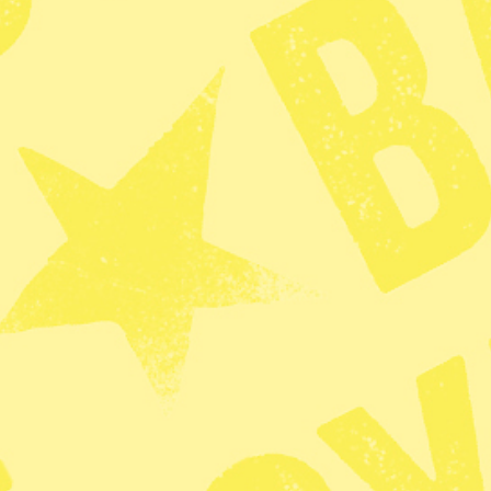
Glöd – Ledare
KATEGORI
Förstasidan
Zoom
Kritiken: 
tydligare 
agerande i