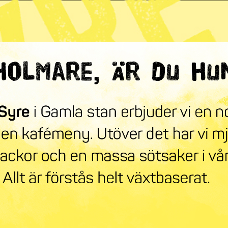
ndra världen
mneskollen
Syre Play
Nyhetsbrev
Stöd oss
Mer