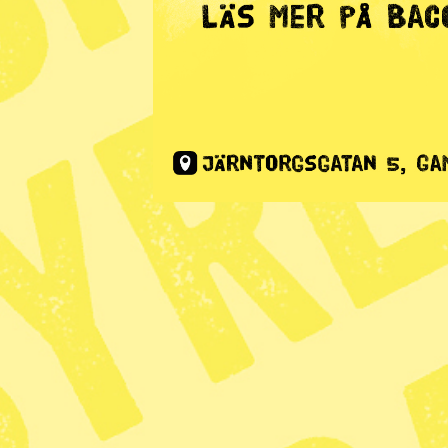
Förstasidan
Malin Ber
Publicerad 2019-06-27
”Får vi ta risken att bli sjuk
måste vara hemma från jobb
Dela