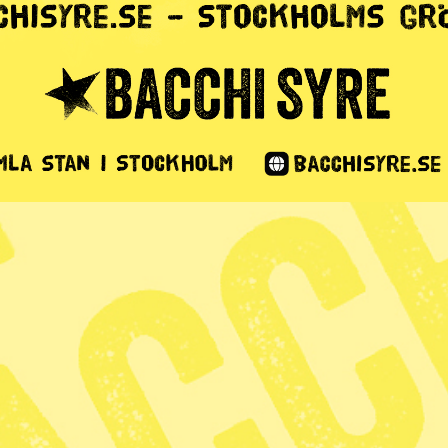
gendal
1 min lästid
a? Riskera att barnen blir sjuka och att vi
et och ta hand om dem?”