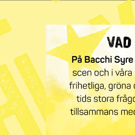
main
content
– för dig som vill förä
Nyheter
Opinion
Feature
Ä
ANNONS