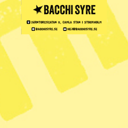
Zoom
Kritiken: Sverige borde
tydligare fördöma
USA:s agerande i
Venezuela
Publicerad 2026-01-04
6 min lästid