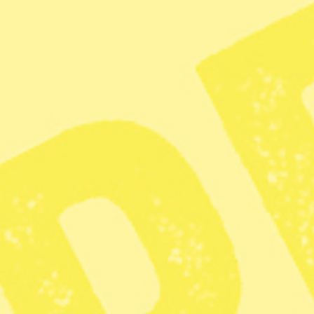
Anne Ramberg, tidigare ordförande i Advokatsamfundet,
USA:s president Donald Trump och Sveriges utrikesminister
Maria Malmer Stenergard (M). Foto: Anders Wiklund/TT, Alex
Brandon/ AP och Jonas Ekströmer/TT
USA:s agerande mot Venezuela strider
mot folkrätten, anser flera tunga namn
som tycker Sverige borde markera
tydligare mot Trump.
”Hur är det möjligt att inte
utrikesministern tydligt fördömer USA:s
agerande?” skriver advokaten Anne