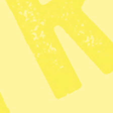
Ramberg på Linked in.
Anna Langseth
Redaktör och skribent
Dela
I går morse, svensk tid, genomförde den amerikanska
militären och säkerhetstjänsten en attack i Venezuelas
huvudstad Caracas. Landets president Nicolás Maduro
och hans fru tillfångatogs och sitter nu frihetsberövade i
USA.
Runt om i världen firar exilvenezuelaner att Maduro, som
hållit sig kvar vid makten på illegitima grunder, nu är
borta. Reuters visade i går kväll, svensk tid, klipp på
flaggviftande glada venezuelaner i Chile och bilar som