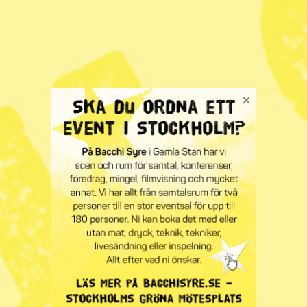
Syre Stockholm
är den andra i en serie lokala frihetligt
gröna Syre som kommer att starta de närmaste åren.
Hjälp oss gärna
starta Syre Stockholm genom att tipsa
alla dina Stockholmsvänner och/ eller ger bort en prova-
påprenumeration.
Våra lokala tidningar
fungerar lika bra själva som
tillsammans med Syre. Är du mest intresserad av det
lokala prenumererar du på din lokala Syre. Vill du helst
läsa om det globala och inrikes väljer du Syre. Men vill
du ha både lokalt och globalt så väljer du båda och får
dem tillsammans på fredagar.
KATEGORI
Energi