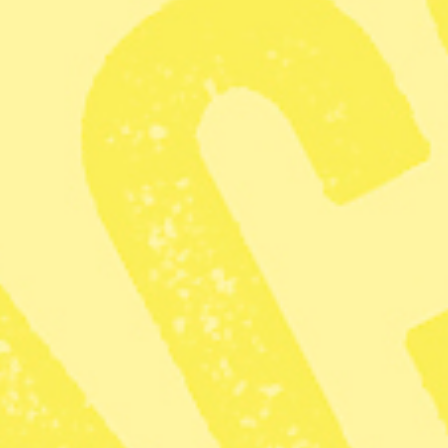
2015 startade vi Sveriges första frihetliga
gröna nyhetsmagasin. Ett magasin för alla
som vill se ett demokratiskt, fritt,
solidariskt och hållbart samhälle bortom
tillväxtdogmer och arbetslinjen. För ett år
sedan gick vi vidare och startade vår
första lokala Syre, Syre Göteborg.