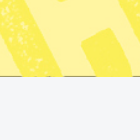
Ramberg, tidigare ordförande i Advokatsamfundet, med
om.
”Det är ett uppenbart brott mot folkrätten som borde leda
till starka protester. Att Maduro saknar legitimitet råder
ingen tvekan om. Med det ursäktar inte på något sätt
USA:s agerande.” skriver hon på
Linked in
.
Hon anser att utrikesministern Maria Malmer Stenergard
(M) borde ta starkare avstånd.
”Hur är det möjligt att inte utrikesministern tydligt
fördömer USA:s agerande?” skriver advokaten Anne
Ramberg.
Maria Malmer Stenergard har tidigare i ett skriftligt
uttalande till Svenska Dagbladet sagt att:
”Sverige tillsammans med EU har sedan tidigare