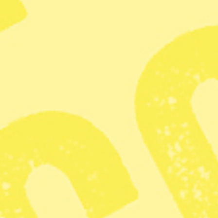
tutade. Senare filmades en demonstration i från
Venezuela med Maduros anhängare som såg arga och
sammanbitna ut.
Beslutet att tillfångata Maduro har tagits av Trump själv,
utan stöd i den amerikanska kongressen, vilket
Demokraterna
anser strider mot amerikansk lag.
Agerandet bryter också mot folkrätten, anser flera
experter, rapporterar
Ekot i Sveriges radio
.
”För omvärlden är det en bekräftelse på att USA inte är
att räkna med som en uppbackare av folkrätten, utan har
sällat sig till Kina och Ryssland i en internationell
ordning där stormakterna fördelar världen mellan sig i
inflytelsezoner”, skriver DN:s utrikeskommentator
Michael Winiarski i
en kommentar
.
Kritik mot Sveriges utrikesminister
Att Trumps agerande strider mot folkrätten håller Anne