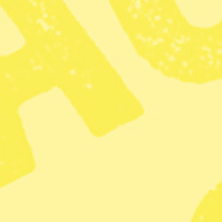
Dela
systertidning
Nu tar vi nästa steg och startar Syre Stockholm!
Syre Stockholm
är en tidning för alla stockholmare som
vill förändra världen. En tidning med fokus på samma
samhällsfrågor som Syre men utifrån ett lokalt
stockholmsperspektiv.
Syre Stockholm
kommer att ta upp vad som händer
såväl globalt som i Sverige, men det absolut största
fokuset kommer att ligga på Stockholm. Det är
stockholmsk Ledare, Debatt, Radar, Zoom, Energi,
kalendarium och mycket mer.