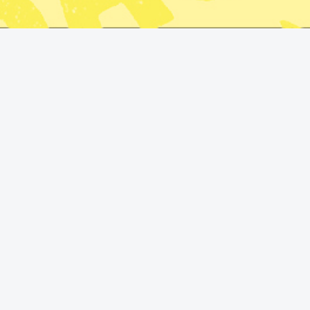
president Donald Trump och Sveriges utrikesminister Maria Malmer 
trömer/TT
 strider mot folkrätten, anser flera tunga
rde markera tydligare mot Trump.
utrikesministern tydligt fördömer USA:s
en Anne Ramberg på Linked in.