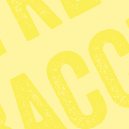
 Venezuela
6 min lästid