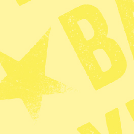
några traditionella jojkar. Worksh
skådespelerska. Föranmälan kräv
Tid
P
: 13.00–14.30, 9 september
KATEGORI
Energi
Zoom
Kritiken: 
tydligare 