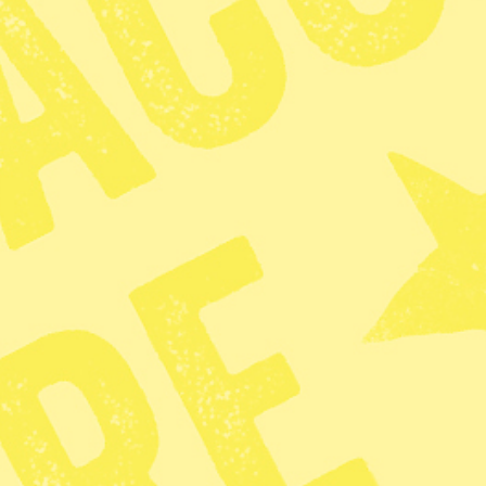
opledare är Elin Teilus, sångerska, jojkare och
s.
lats:
Kostnad:
Kulturhuset Kåken
60 kronor.
Sverige borde
fördöma USA:s