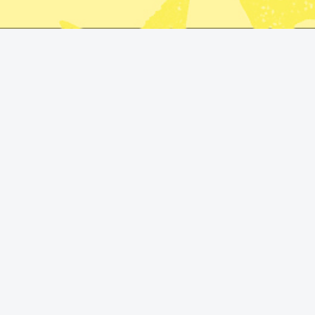
Anne Ramberg, tidigare ordförande i Advokatsamfundet, USA:s 
(M). Foto: Anders Wiklund/TT, Alex Brandon/ AP och Jonas Eks
USA:s agerande mot Venezuela
namn som tycker Sverige bo
”Hur är det möjligt att inte 
agerande?” skriver advokat