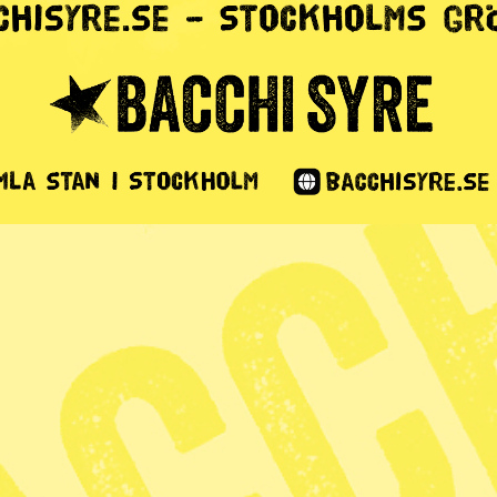
 Jojk
1 min lästid
levande och våra relationer här och nu. Deltagarna
olksångens sätt och uttryck genom att lära sig