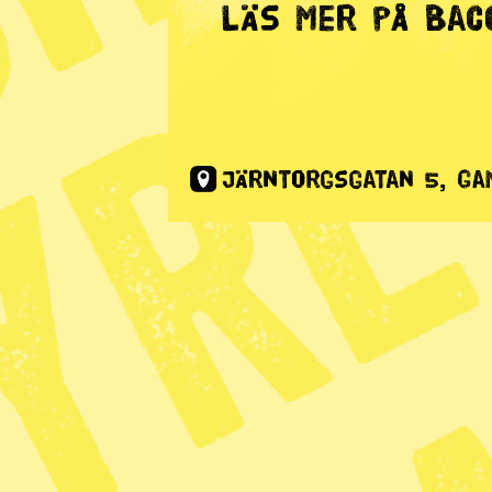
Energi
Workshop:
Publicerad 2019-06-27
Dela
Musik
Jojken är ett sätt att minnas det 
kommer att utforska den samiska f