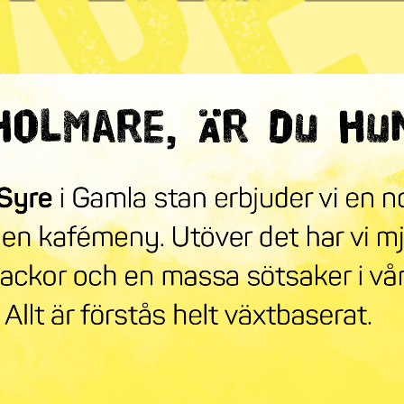
ndra världen
mneskollen
Syre Play
Nyhetsbrev
Stöd oss
Mer