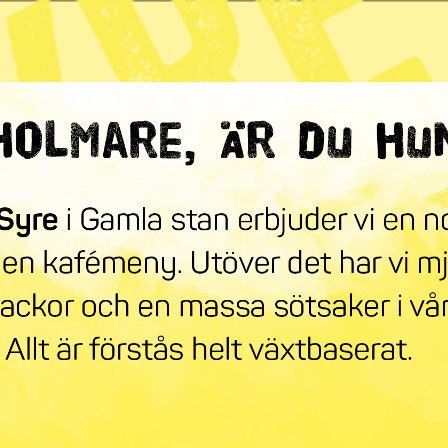
ndra världen
mneskollen
Syre Play
Nyhetsbrev
Stöd oss
Mer