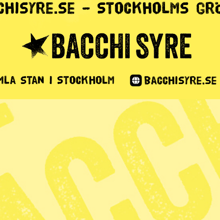
keringsbolaget
re p-platser
inskar inte
äppen
0 min lästid