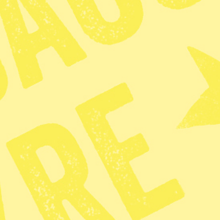
Sverige borde
fördöma USA:s
 Venezuela