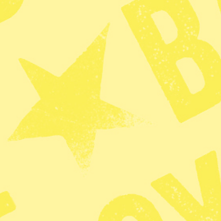
Dela
KATEGORI
Förstasidan
Zoom
Kritiken: 
tydligare 
agerande i