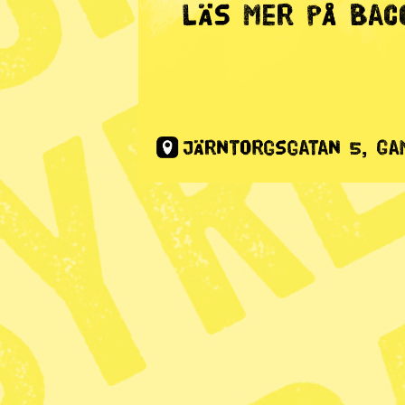
Förstasidan
RADAR Par
vill ha fär
Tillväxt m
miljöutsl
Publicerad 2019-06-27