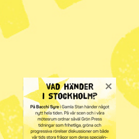
brev till personen som man misstänker hyr ut olovligt i
andra hand och först därefter kan det bli aktuellt med att
knacka på.
KATEGORI
TAGGAR
Nyheter
Gårdsten
ID-kontroll
Integritet
Radar
· Nyheter
Miljonsatsning ska
stärka flickors och
kvinnors rättigheter