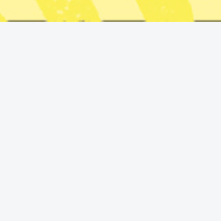
Regnbågsflaggan har tagits ner från Stonewall-monumentet
i New York efter nya federala riktlinjer, beslutet har mötts av
starka protester. Foto: Richard Drew/AP/TT
Regnbågsflaggan har tagits ner från
Stonewall-monumentet i New York efter