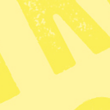
läser du vidare!
Bli prenumerant
För bara 49 kr får du tillgång till allt i 6
veckor.
Alla artiklar och nyheter på webben
Löpande nyhetspublicering varje dag
Om du fortsätter prenumera har du dessutom
pappersmagasin 15 gånger om året
BLI PRENUMERANT
Har du redan ett konto?