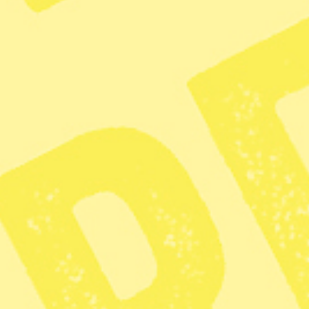
Foto: Björn Larsson Rosvall/TT
Drygt 40 miljoner kronor fördelas nu till
jämställdhetsinsatser i socioekonomiskt
utsatta områden. Totalt får 17
organisationer stöd för att stärka flickors
och kvinnors ställning.
Kim Richter
Dela
Tack för att du läser – så här