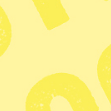
Publicerad 2018-10-30
1 min lästid
Fredrik Sandberg/TT | Gårdstensbostäder får kritik från
Hyresgästföreningen, som anser att fastighetsägaren inte
har tillåtelse att göra hembesök och genomföra id-
kontroller.