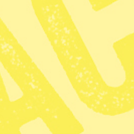
TT
Dela
För att komma åt olovlig andrahandsuthyrning har det
allmännyttiga bostadsbolaget Gårdstensbostäder i
Göteborg börjat göra hembesök där man ber den som
öppnar att legitimera sig, skriver
Hem & Hyra
.
Detta är en åtgärd som mötts av kritik av
Hyresgästföreningen som menar att en fastighetsägare
inte har rätt att oanmält knacka på hos någon och begära
att personerna där visa upp sina id-handlingar. Bolaget är
av en annan åsikt.
Gårdstensbostäder uppger också att man först skickar ut