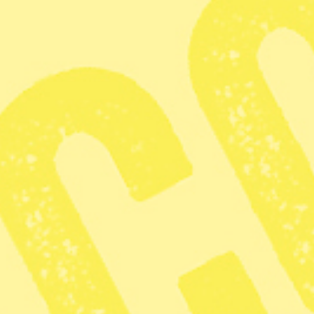
LOGGA IN
Radar
· Utrikes
Prideflaggan bort från
Stonewall – väcker
starka protester
Publicerad 2026-02-11
2 min lästid