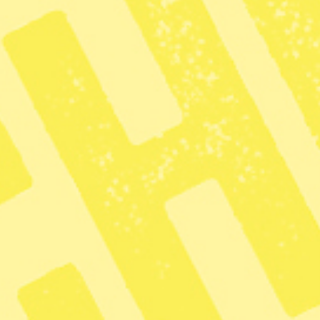
 till 16 skrivbord.
Sverige borde
fördöma USA:s
 Venezuela