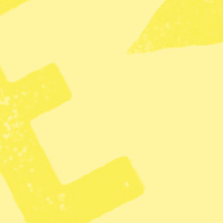
Priser per månad
• Eget fast bord: 3000 kr
• Flexibel plats (du tar den plats
• Rum eller viss yta beroende på 
upp till 16 skrivbord. Priset för 
kr i månaden.
Område och resvägar
Området är i en lugn och lummig 
grönska. Det tar ca 10 min till 
intervall. Samma buss tar dig på ca
Hammarbysjöstad finns 200 m frå
Vill du dela arbetsplats med massa
pauline.gyllengahm@tidningensy
in en visning.