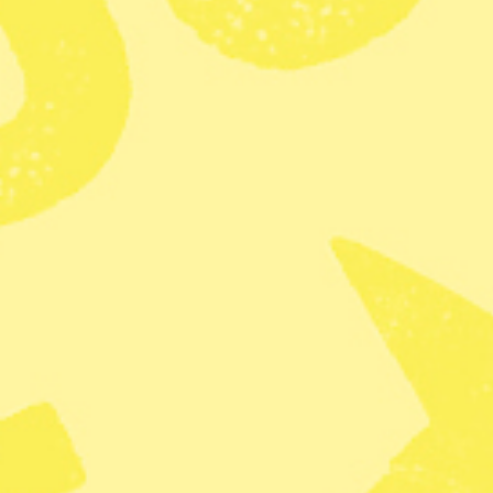
ett rum/en större yta till en verk
Vi söker främst frilansande journa
med verksamheter som ligger nära 
formgivare eller kommunikatör? E
har extra fokus på?
Detta ingår
• Ekologiskt kaffe och te
• WiFi 100 mbit/s
• Skrivare
• Kök med kyl, frys, spis, ugn oc
• Posthantering
• Tillgång till mötesrum
• Städning varje vecka
• Återvinning
• Skrivbord