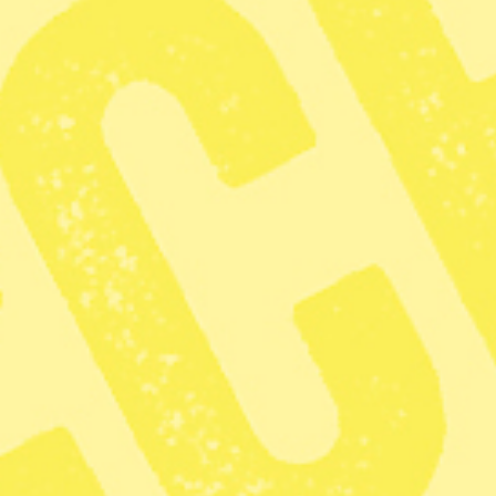
Våra lokaler på Tegelviksgatan är belägna högst upp i huset.
Dela
ANNONS
Mediehuset Grönt med redaktione
Landets Fria Syre har flytta till
plats över och därmed ha möjlighet 