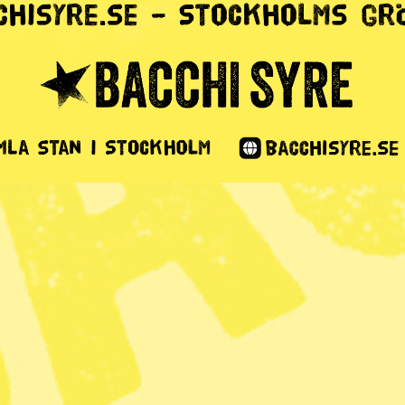
 eller
ts hos oss på
 i Stockholm!
2 min lästid