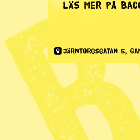
Annons
Hyr kontor
kontorspla
Södermalm
Publicerad 2019-09-05