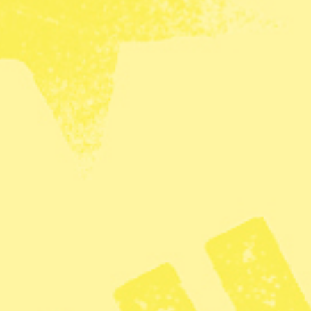
 som är ledig): 2500 kr
storlek. Största rummet är 81 kvm med plats för
det inkl tillgång till allt det gemensamma är 30 000
del av Södermalm med närhet till vatten och
medis/slussen med 2:ans buss som åker med 10 min
 20 min direkt in till city. Båt direkt över till
n lokalen.
 trevliga frihetligt gröna journalister? Mejla till
re.se
så skickar vi mer information och kan boka