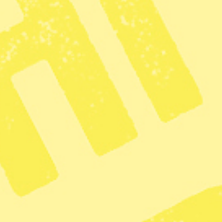
rna Syre, Syre Stockholm, Syre Global och
 Tegelviksgatan 40 i Stockholm. Vi kommer att ha
att hyra ut skrivbordsplatser till frilansare eller