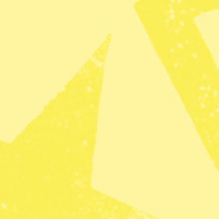
samhet.
lister, men även andra typer av frilansare, gärna
det vi gör. Kanske jobbar du som illustratör,
ller med någon av de sakpolitiska frågor som vi
h micro