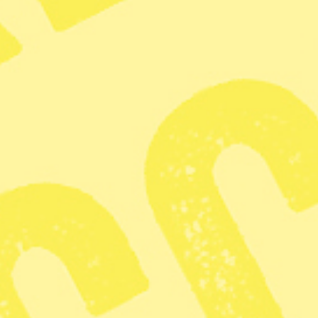
Största rummet är 81 kvm med plats för upp
KATEGORI
Annons
Zoom
Kritiken: 
tydligare 
agerande i