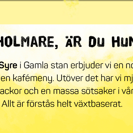
ndra världen
mneskollen
Syre Play
Nyhetsbrev
Stöd oss
Mer