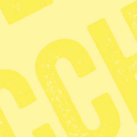
elsedomar efter
2 min lästid