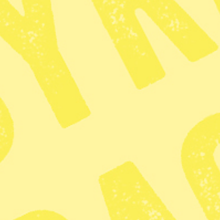
Radar
· Djurrätt
Flera fäng
björnjakt
Publicerad 2026-04-15