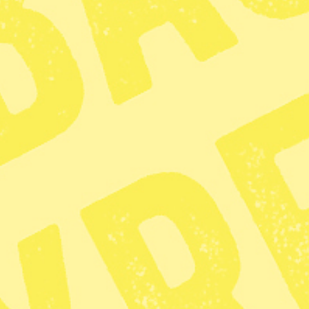
Jaktkvoter för björ
Dalarna: 75
Gävleborg: 70
Jämtland: 108
Norrbotten: 24
Värmland: 3
Västerbotten: 100
Västernorrland: 85
Jakt och jägare
KATEGORI
TAGGAR
Djurrätt
Björn
Djurrätt