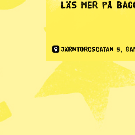
Radar
· Djurrätt
Rekordmån
skjutas i 
Publicerad 2025-06-30
Länsstyrelsen Västerbotten ha
årets björnjakt. Det är en re
jaktkvoten för i år,
rapporter