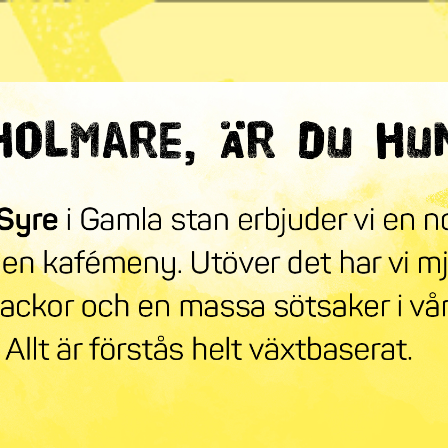
ndra världen
mneskollen
Syre Play
Nyhetsbrev
Stöd oss
Mer