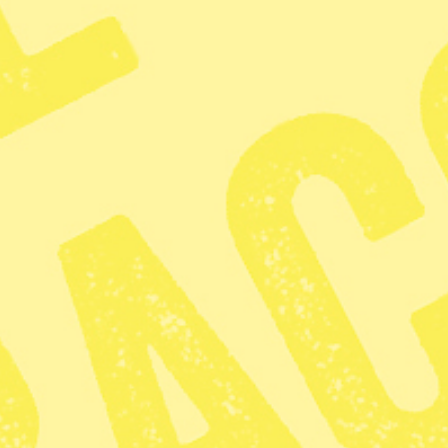
Daniel Vergara
Dela
Länstyrelsen i Västerbotten menar
björnstammen i Västerbotten ökat o
fler än Västerbottens förvaltning
Samtidigt har flera län valt att sä
70 från förra årets 125. Där har d
minskat och närmat sig förvaltni
Totalt får 465 björnar fällas i åre
Det är en minskning från förra åre