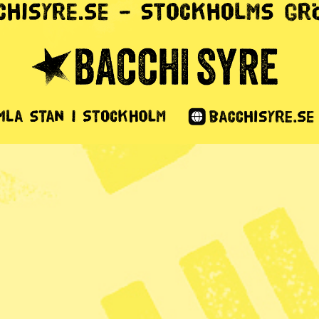
ga björnar får
Västerbotten
1 min lästid
r beslutat att hundra björnar får skjutas i
kordhög siffra. Samtidigt har flera län sänkt
ar Svensk Jakt.