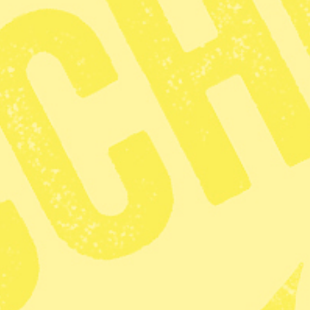
Fler artiklar av skribenten
 att det genom spillningsinventering visats att
ch att det finns runt 500 björnar i länet. Det är
smål på 350 björnar.
nka sina kvoter i år. I Gävleborg sänks kvoten till
e senaste årens jaktuttag lett till att björnstammen
ngsnivån.
ts licensjakt i Sverige som inleds den 21 augusti.
ts tilldelening på 486 björnar.