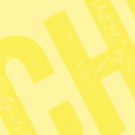
riser ska bli
1 min lästid