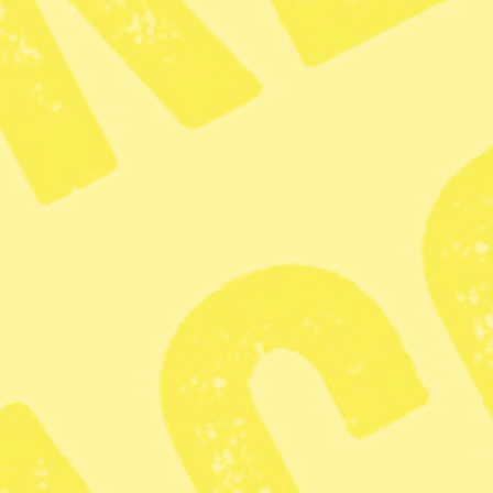
Radar
· Djurrätt
Veterinärp
tydligare
Publicerad 2026-04-24