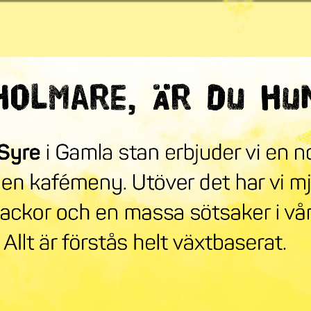
ndra världen
mneskollen
Syre Play
Nyhetsbrev
Stöd oss
Mer