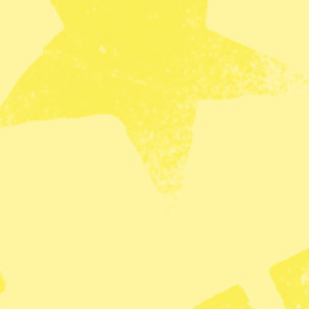
s vad olika operationer kostar.
m komplicerad att förstå när det gäller utbud av
et här uppdraget för att kunna få en bättre
t, säger landsbygdsminister Peter Kullgren (KD) i
av sällskapsdjur. Hänsyn ska tas till
-länder, EES-området och Storbritannien.
inärpriser
rskydd
veterinär