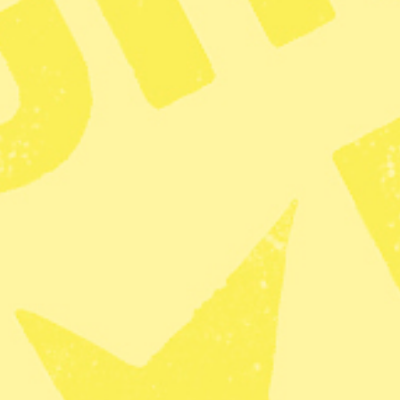
s. Foto: Adam Ihse/TT
Fler artiklar av skribenten
et under de senaste åren och många djurägare
för. Nu har regeringen gett Konkurrensverket i
rensen
och se hur den påverkar prisutvecklingen.
da om det saknas allmän information som kan