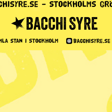
n: Mer
ns på
riser
1 min lästid