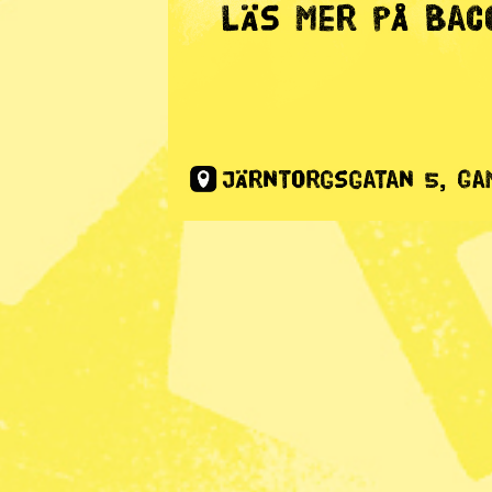
Radar
· Djurrätt
Regeringe
transpare
veterinärp
Publicerad 2025-03-13