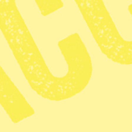
Kostnaden för olika områden inom djursjukvården ska kartlägga
Stina Lagerkvist
Djurrättsredaktör
Dela
Veterinärpriserna har stigit myck
undrar vad de egentligen betalar 
uppdrag att kartlägga pristranspa
Konkurrensverket ska också utre