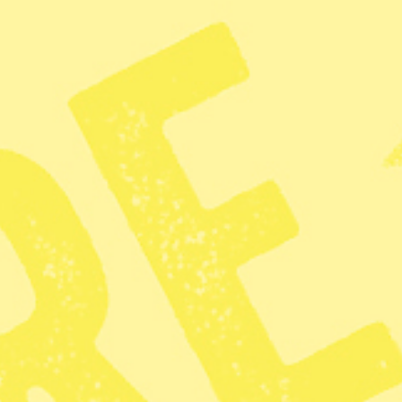
förbättra transparensen, exempelvi
– Djursjukvården kan upplevas so
vård och prissättning. Vi lägger d
överblick av hur marknaden ser u
ett pressmeddelande.
Fokus i uppdraget är djursjukvård 
prisutvecklingen i jämförbara EU
Läs även:
Många oroliga för höga veter
KATEGORI
TAGGAR
Djurrätt
Djursjukvård
Dju