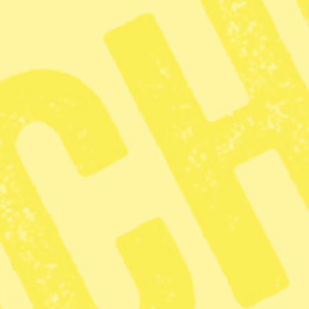
gningar i
tiken på ett år
2 min lästid