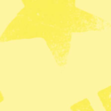
r konstaterats sedan 2005 och bara ett fåtal av
nfektionssjukdomar vid Uppsala universitet, finns
läget för den H1N2.
r typen av virus men än så länge har det inte
 till person.
ätta luftvägssymtom och smittan upptäcktes vid en
variant av svininfluensa, H1N1, som utvecklades
t hundratusentals människor dog.