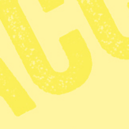
En person i Storbritannien har smittats med variant av svininflu
En variant av svininfluensa h
människa i Storbritannien.
TT
Dela
Det är virusvarianten H1N2 som s
Viruset drabbar vanligen grisar oc