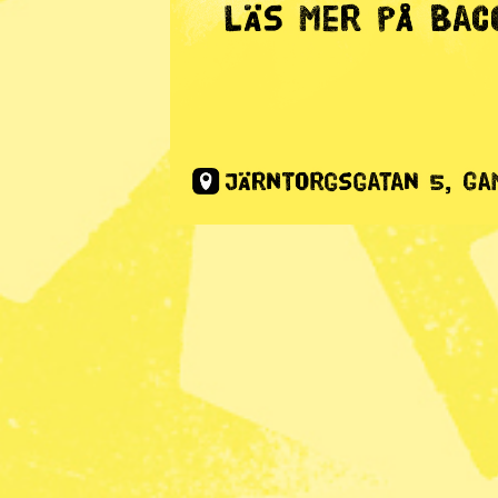
Radar
· Utrikes
Variant av
hittad hos
Publicerad 2023-11-28