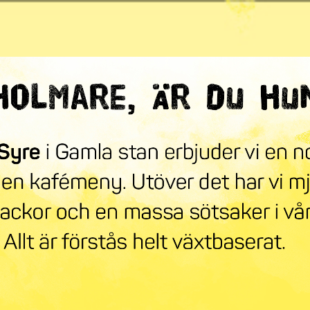
ndra världen
mneskollen
Syre Play
Nyhetsbrev
Stöd oss
Mer