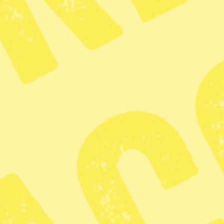
Radar
· Miljö
45 omsvän
klimatpoli
Publicerad 2026-07-26