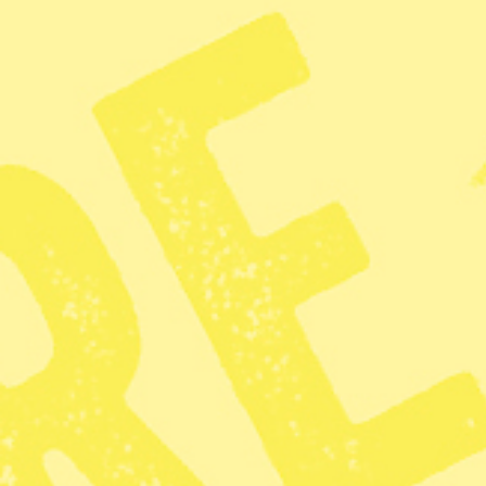
människor. Bara ett 50-tal fall ha
dessa har varit i Europa.
Enligt Björn Olsen, professor i i
det ingen anledning till oro i nu
– Man ska ha bevakning av den hä
blivit någon spridning från person
Den smittade personen har bara l
rutinkontroll.
Under 2009 cirkulerade en annan 
till en pandemi och ledde till at
KATEGORI
TAGGAR
Utrikes
Miljö