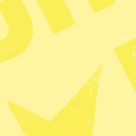
ensa som annars ästan bara smittar mellan grisar Arkivbild. Foto: Johan
ar för första gången bekräftats hos
mittat en person, rapporterar
Vetenskapsradion
.
h det är mycket ovanligt att det också smittar