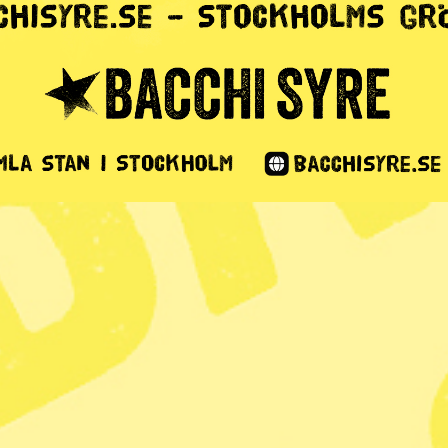
 svininfluensa
 människa
1 min lästid