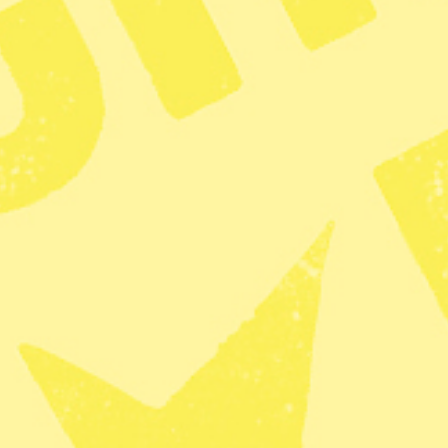
 som är normalt för september månad. Foto: AP/TT
 här litet de senaste 42 åren, säger havsis-forskaren
 till
Sveriges Radio Ekot
.
myndigheten Nasas (NSIDC) visar att isen runt
tkilometer mindre än vad som är normalt för
ar en yta tre gånger så stor som Sveriges landyta
ara stoppas genom att få ner eller helt stoppa
 Mallet.