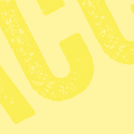
Havsisen runt Antarktis minskar och är påtagligt mindre än vad
Björn Danielsson/Syre
Dela
– Vi har aldrig sett ett istäcke så
Robbie Mallet som är i Antarktis,
Siffror
från den amerikanska rymd
Antarktis är 1,5 miljoner kvadra
september månad – vilket motsvar
(528 447 kvadratkilometer).
– Utvecklingen för havsisen kan b
koldioxidutsläppen, säger Robbie