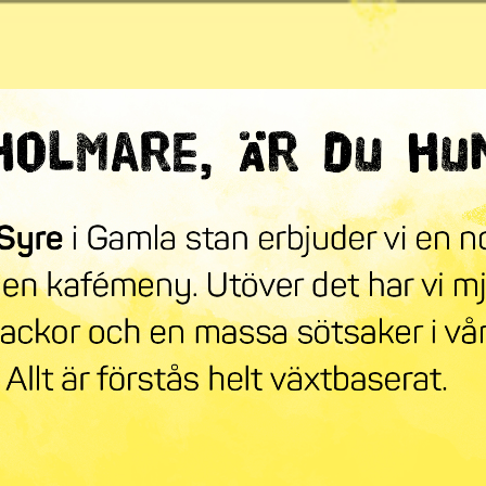
ndra världen
mneskollen
Syre Play
Nyhetsbrev
Stöd oss
Mer