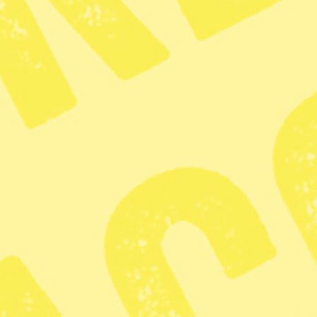
Radar
· Miljö
45 omsvän
klimatpoli
Publicerad 2026-07-26