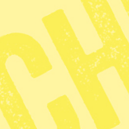
gningar i
tiken på ett år
2 min lästid