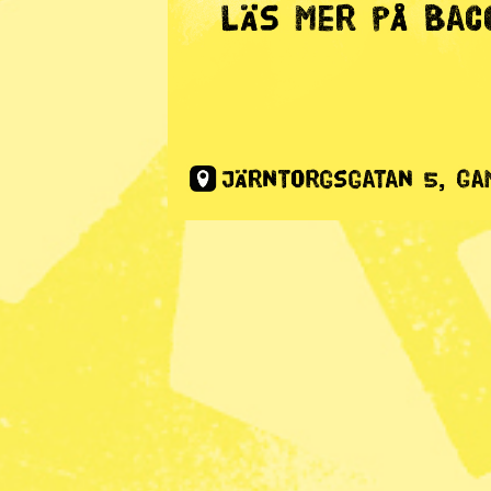
Radar
· Miljö
Nasa varna
runt Antar
påtagligt
Publicerad 2023-09-21