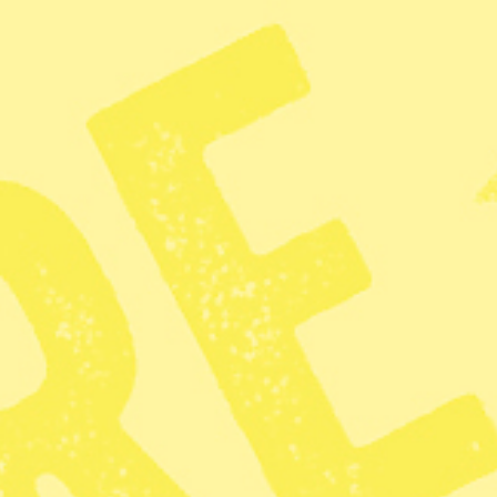
Du ser bild 1 av 2 bilder i bildspelet
Havsisens yta i september jämfö
Hallnäs/TT
KATEGORI
TAGGAR
Miljö
Klimat
Klimatföränd