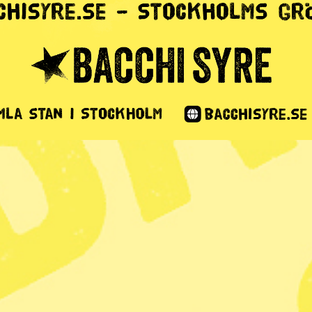
r: Havsisen
ktis minskar
1 min lästid