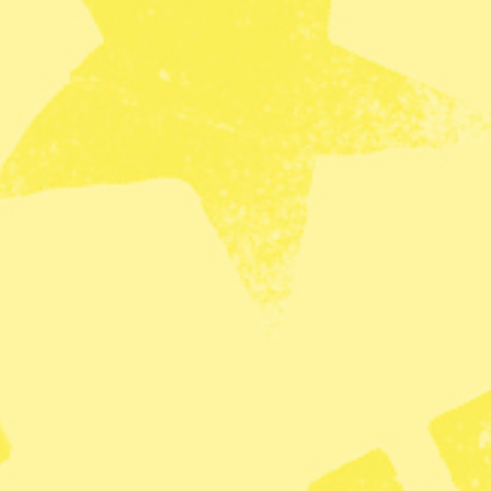
rt med medianvärdet (1981–2010). Grafik: Johan
ringar
Miljö