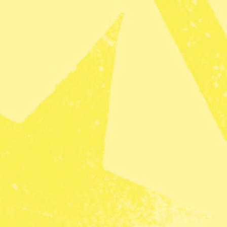
Fler artiklar av skribenten
ergen i Demokratiska Republiken Kongo (DRC)
 helgen flydde tusentals människor för sina liv
brände ner flera byar. Lavan stannade sedan
m många människor flydde till. Många har också
t Rwanda.
 för att hjälpa de som tvingats fly på grund av
ig de ägodelar de kunde, bland annat madrasser
rna har 32 personer mist livet i incidenter
et ingår sju personer som dött från lavan och fem