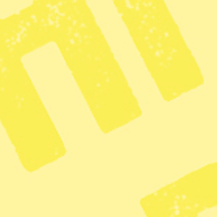
lera samhällen. Många har nu flytt till staden Goma, i provinsen Norra
okratiska Republiken Kongo (DRC) har
mna sina hem. Under lördagen flydde
s samtidigt som strömmarna av lava brände