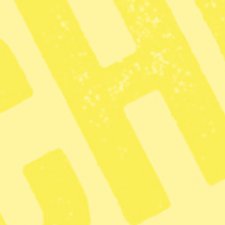
Sverige borde
fördöma USA:s
 Venezuela
6 min lästid