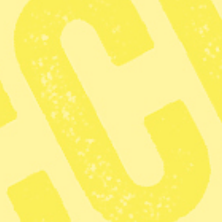
Vulkanutbrottet orsakade stora strömmar av lava som brände ner f
Foto: Clarice Butsapu/AP/TT
Efter vulkanutbrottet i Dem
många människor tvingats lä
tusentals människor till fot
ner by efter by.