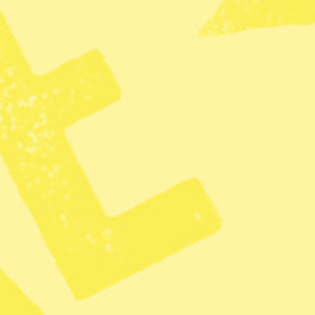
personer som förgiftats av gasern
Många barn har också separerats f
korset leder nu insatserna för att
varandra.
– Vår personal har hört vittnesmå
andra som förlorat sina barn elle
UNHCR:s presstalesperson, på e
Goma, den stad som många flytt ti
redan hem för många människor so
regioner. Sedan i januari 2021 rö
vulkanutbrottet har många vägar fö
de behövande.
KATEGORI