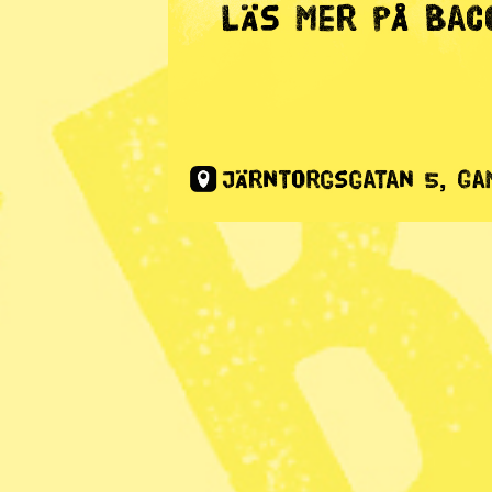
Radar
· Migration
Tusentals
hemlösa ef
vulkanutbr
Kinshasa
Publicerad 2021-05-27