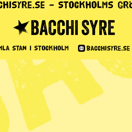
 människor
ter
ottet i Kongo-
2 min lästid