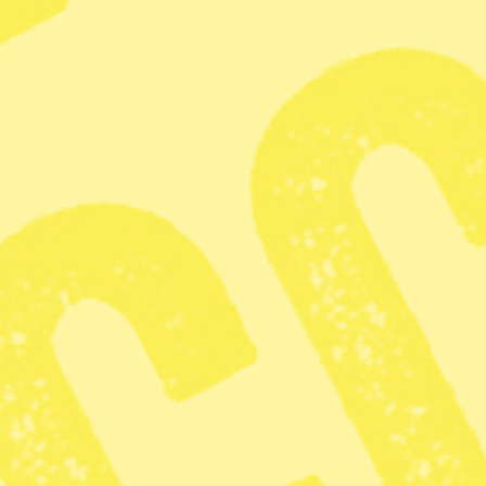
Migration
Zoom
Kritiken: 
tydligare 
agerande i
Publicerad 2026-01-04