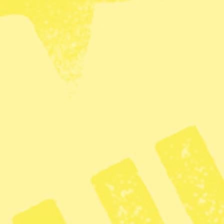
a.
rån sina familjer sedan vulkanutbrottet. Röda
 återförena föräldrar och barn som kommit ifrån
l från familjer som förlorat sina hem, och från
r andra nära anhöriga, säger Boris Cheshirkov,
n
pressbriefing
i Geneve under tisdagen.
ll, ligger i provinsen Norra Kivu. Provinsen är
m flytt från väpnade konflikter i närliggande
r det sig om 200 000 personer. I och med
rstörts och det är svårt att leverera nödhjälp till