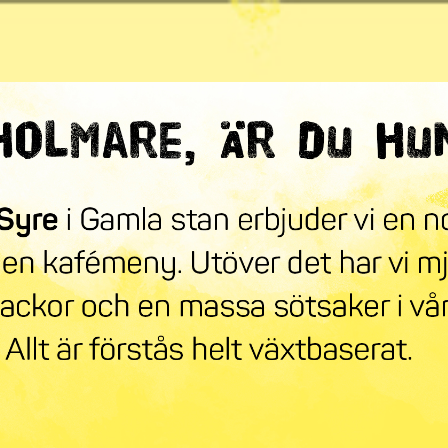
ndra världen
mneskollen
Syre Play
Nyhetsbrev
Stöd oss
Mer