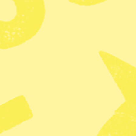
Hanna Strid
Dela
Vulkanen Nyiragongo i Virungab
fick ett utbrott den 22 maj. Under
medan lavan strömmade fram och 
innan den nådde staden Goma, so
tagit sin tillflykt till grannlande
Enligt UNHCR, som inlett insatser
vulkanutbrottet, bar många med s
för att ha någonting att sova på.
Enligt de kongolesiska myndighete
kopplade till vulkanutbrottet. I d