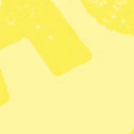
En brist som vi ser som extremt allvarlig är att regeringen
inte höjer en enda miljöskatt. Att i brinnande klimatkris
inte öka priset för utsläppen är inget annat än ett svek
mot alla som tar klimatfrågan på allvar och mot framtida
generationer. Vi måste varje år minska
koldioxidutsläppen med minst 10 procent för att kunna
ha en chans att möta klimatkrisen.
Ser vi till miljösatsningarna
ökar man anslagen med
2,4 miljarder per år för att skog ska köpas och skyddas,
frivilligt för ägarna (PM regeringen 13/9). Frivillighet är
rimligt för små hemmansägare men stora skogsbolag är
de som äger den mesta skogen i Sverige. Storbolagen får
i praktiken vetorätt: de kommer inte att sälja skog om det
hotar deras vinster. Bakåtsträvandet blir uppenbart när
miljö- och klimatminister Per Bolund menade att det är
”orimligt” att Sverige skulle följa EU:s förslag om mer
kolinlagring i svensk skog (SR, 5/10).