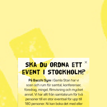
Vi ser ett gynnande av storföretagen även när Cementa
ges ett undantag i en hastigt framtagen ny lag för att
kunna producera lika mycket cement som förut. Stoppet
för kalkbrytning på Gotland hade varit ett perfekt tillfälle
att börja trappa ned cementproduktionen och fasa in att
trä ersätter betong som byggmaterial i så hög grad som
möjligt. Kol binds då i virket man bygger med istället för
att eldas upp och bli koldioxidutsläpp.
Ett annat exempel är att oljeraffinaderiet Preemraff den
10 september i år fick förlängt tillstånd att destillera 6
miljoner ton råolja per år. 2020 släppte Preemraff ut ca
1,5 miljoner ton koldioxid per år, en tredjeplats bland de
värsta utsläpparna strax efter Cementa på ca 1,9 miljoner
ton (SVT, 28/9). Ett förbud mot fossilinriktade
investeringar och tillstånd är en självklarhet för oss.
En avgörande aspekt
är rättvisan i omställningen.