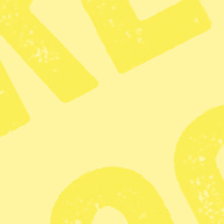
28/12 I dag uppmärksammas Värn
KATEGORI
På gång
Zoom
Kritiken: 
tydligare 
agerande i