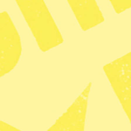
 om 2021 års pensioner. Foto: Henrik Montgomery/TT
ga pressträff om hela nästkommande års pension
yndighetens kanal på Youtube.
t godkänna budget, eller alternativt så kan landet
land Tyskland, väntas inleda covid-19-