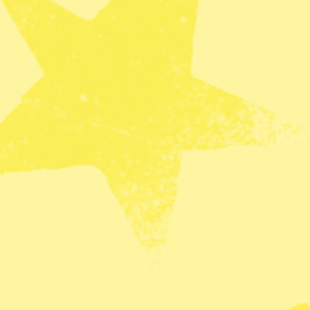
l i Niger.
liken
l i Centralafrikanska republiken.
det publicerar 2020 års nyordslista på
ch isof.se.
apportering från Wuhan
i mot journalisten som rapporterade om covid-19