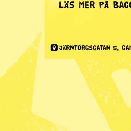
Energi
· På gång
På gång
Publicerad 2020-12-22