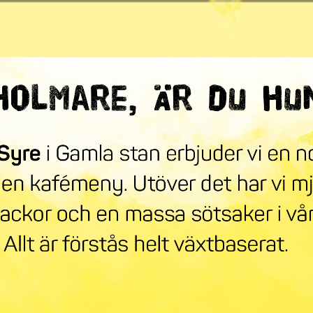
ndra världen
mneskollen
Syre Play
Nyhetsbrev
Stöd oss
Mer