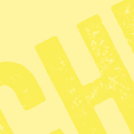
lösa barns dag.
Sverige borde
fördöma USA:s
 Venezuela