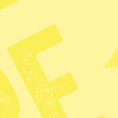
vaccinering.
Val i Niger
27/12 President- och parlamentsva
Val i Centralafrikanska repub
27/12 President- och parlamentsva
Årets nyordslista
28/12 Språktidningen och Språkrå
webbplatserna spraktidningen.se o
Journalist i rätten för sin r
28/12 Rättegång inleds i Shangha
från Wuhan i februari.
Värnlösa barns dag