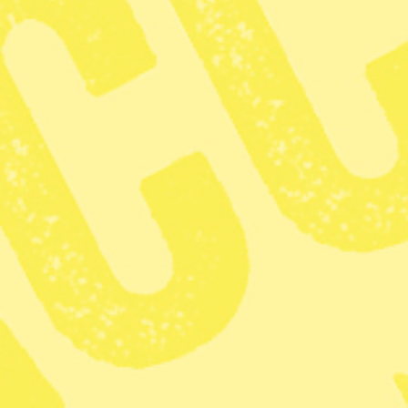
I dag, tisdag, sänder Pensionsmyndigheten en presskonferens
Dela
Så blir pensionen 2021
22/12 Pensionsmyndighetens årli
som sänds digitalt på Pensionsm
Tidsfrist för Israels budget
22/12 Tidsfrist för parlamentet at
stå inför nyval (till 23/12).
EU inleder vaccinering
27/12 Flera medlemsländer, därib