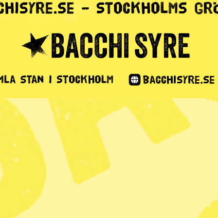
iv nyckel till
kydda miljön
2 min lästid