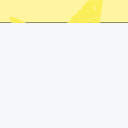
president Donald Trump och Sveriges utrikesminister Maria Malmer 
trömer/TT
 strider mot folkrätten, anser flera tunga
rde markera tydligare mot Trump.
utrikesministern tydligt fördömer USA:s