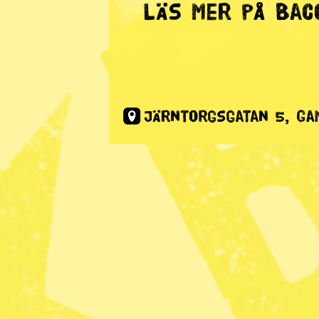
Radar
· Miljö
Naturnära l
att vilja s
Publicerad 2020-01-16