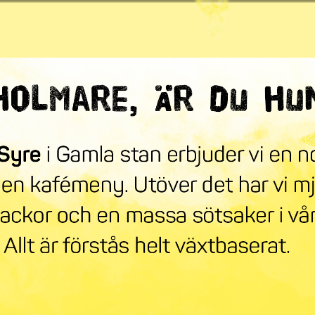
ndra världen
mneskollen
Syre Play
Nyhetsbrev
Stöd oss
Mer