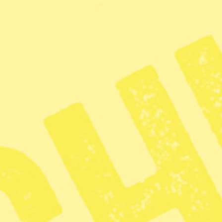
enteras ofta som ett sätt att anpassa oss till
genom att träd eller parker kan minska hetta i
t tyder på att det också kan reducera skadliga
m, genom att människor får möjlighet att
.
Sverige borde