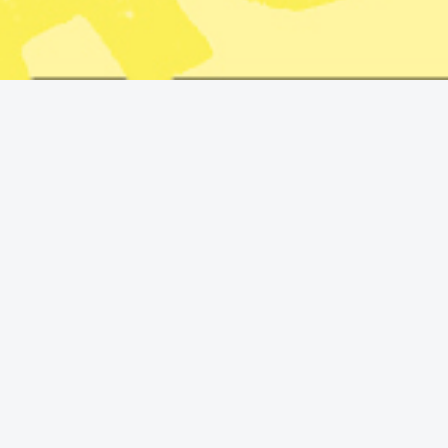
Anne Ramberg, tidigare ordförande i Advokatsamfundet, USA:s 
(M). Foto: Anders Wiklund/TT, Alex Brandon/ AP och Jonas Eks
USA:s agerande mot Venezuela
namn som tycker Sverige bo
”Hur är det möjligt att inte 