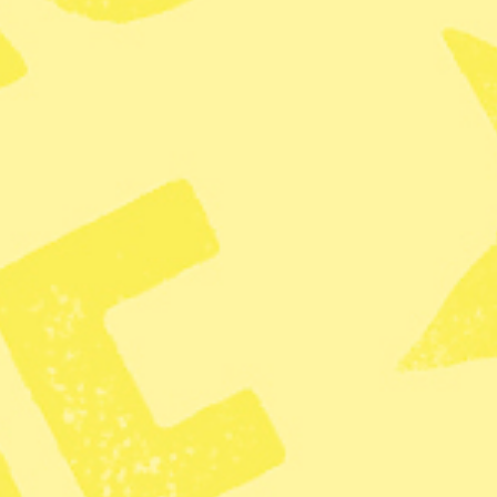
Studien som publicerats i Enviro
besvarats av över 24 000 personer
grad de som svarade var exponera
besökte naturområden i deras närh
naturlig miljö.
Läs mer:
Skyddad natur långt bo
De som var mest benägna att göra
grönare bostadsområden, invid ku
av var de bodde. Sambandet var 
gamla, rika eller fattiga som svar
Över 80 procent av den engelska 
avskurna från naturen, påpekar st
och fortsätter: