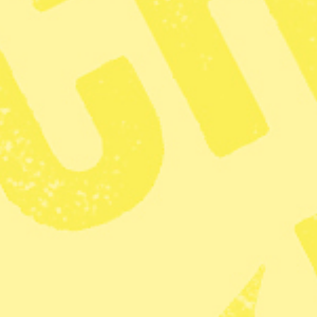
fördöma USA:s
 Venezuela
6 min lästid