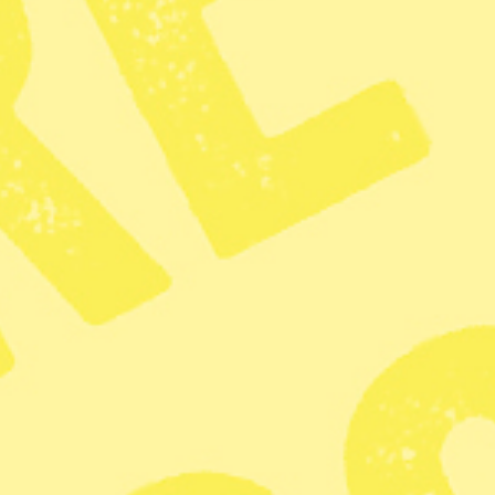
– Att göra våra städer grönare pres
klimatförändringarna, exempelvis 
urbana områden. Men våra resulta
beteenden som skapar miljöproble
återknyta till den naturliga miljön
KATEGORI
Miljö
Zoom
Kritiken: 