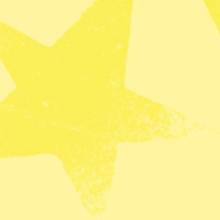
nment international har analyserat en enkät som
 i England. Forskargruppen tittade på i vilken
de av natur i deras närområde, hur ofta de
et och i vilken utsträckning de värdesatte
rta för Malmöborna
 val som gynnade naturen tenderade att bo i
sten eller ofta besöka naturområden, oberoende
oberoende av om det var män, kvinnor, unga,
ade.
befolkningen bor i urbana områden och är alltmer
udiens huvudförfattare Ian Alcock i ett uttalande,