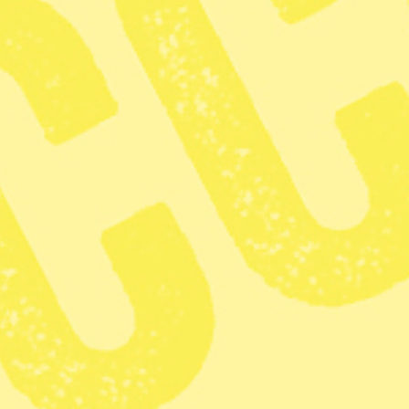
Nationalparken Yosemite i USA, en av världens mest berömda skydd
en ny studie. Foto: Amanda Lee Myers/TT.
Att tillbringa fritid i natur
genom exempelvis källsortera e
slutsatsen drar forskare vid un
Ossian Sandin
Miljöredaktör
Dela