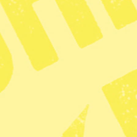
ade naturområden. Att vistas i naturen, bidrar till ens vilja att skydd
en gör dig mer mån om att gynna miljön,
ller cykla istället för att ta bilen. Den
iversitet i Exeter i en ny studie.
Fler artiklar av skribenten