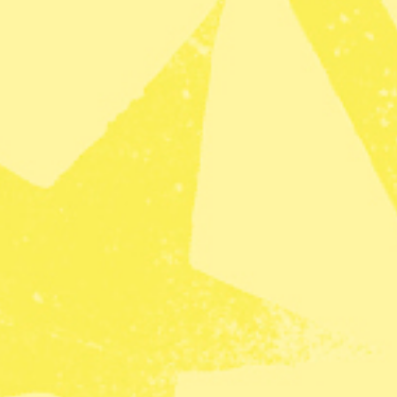
d har tingsrätten agerat i strid med
inciper genom att beakta skrivningar i den
om meddelades efter att huvudförhandlingen i
meddelats, utan att berätta för parterna i målet
ll och ovanlig situation när Girjasdomen kom,
tt rådgöra med parterna i stället för att avgöra
ovrättens ordförande Olof Hellström i ett
n hade tolkat ett yrkande på ett felaktigt sätt.
varig konflikt mellan två grupper samer i
ari i år att båda grupperna hade lika rätt att
igare var det bara den ena gruppen samer, som är