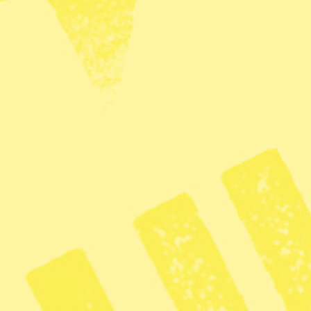
 hade rätt att bedriva renskötsel, eftersom
näringslagen är en förutsättning för att få göra
amerna utanför samebyn hade rätt att bedriva
n rennäringslagen.
omen, om den står sig, är att
krivas om, sade lagmannen Anders Alenskär till
gning har innefattat rättegångsfel som inte går att
as på nytt i tingsrätten.