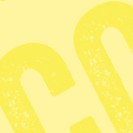
Zoom
Kritiken: 
tydligare 
agerande i
Publicerad 2026-01-04