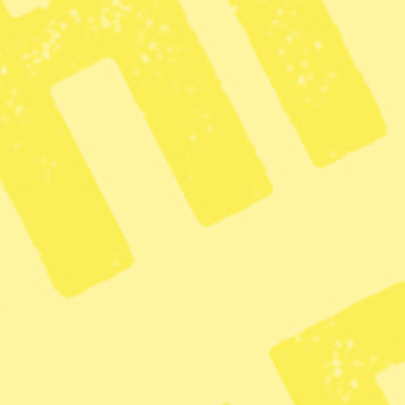
tt att bedriva renskötsel underkändes i praktiken rennäringslagen. A
gtgående konsekvenser för samer och
sele tingsrätt den svenska
r. Men nu undanröjer hovrätten domen i det
 återförvisar det till tingsrätten.