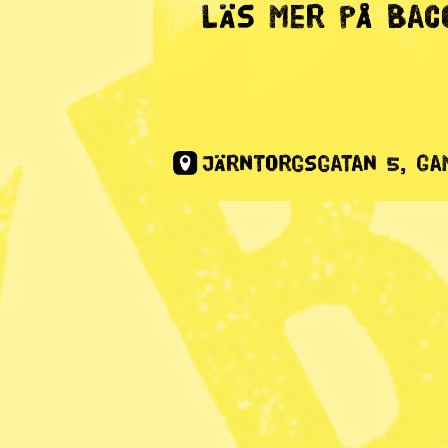
Radar
· Inrikes
Hovrätten
dom om de
Publicerad 2020-12-16