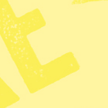
medlemmar i Vapstens sameby, som
medlemskap i en sameby enligt ren
det.
När tingsrätten dömde att även s
renskötsel underkändes i praktike
– Den mest naturliga följden av d
rennäringslagstiftningen måste s
TT när domen meddelades.
Men eftersom tingsrättens handläg
reparera i hovrätten ska målet pröv
KATEGORI
Inrikes