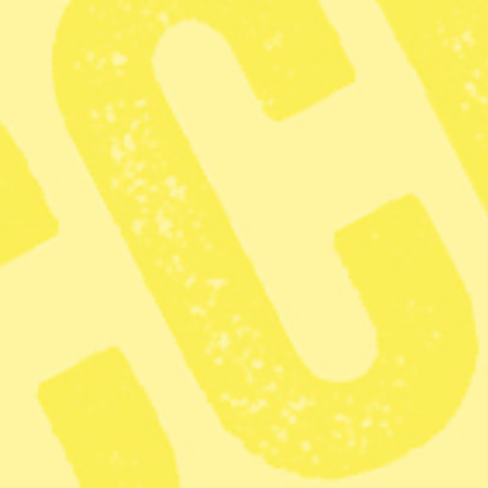
När tingsrätten dömde att även samerna utanför samebyn hade rä
Foto: Malin Moberg
I en dom som kunde fått lån
rennäringen underkände Lyck
rennäringslagen tidigare i å
så kallade Vapstensmålet – och
Marc Skogelin/TT
Dela