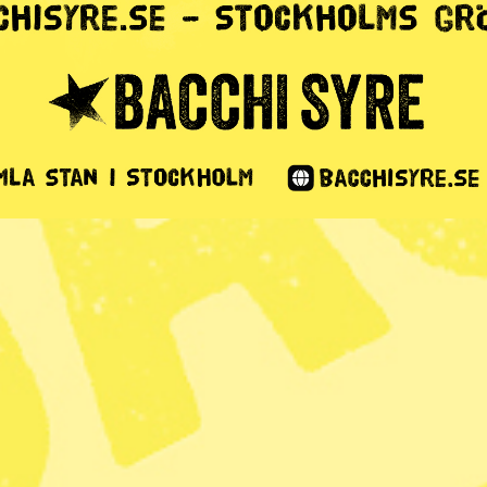
 underkänner
lad renskötsel
2 min lästid