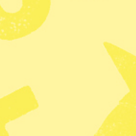
Enligt Hovrätten för Övre Norrlan
grundläggande processrättsliga pr
uppmärksammande Girjasdomen, s
Lycksele avslutats men innan dom 
om dessa överväganden.
”Tingsrätten hamnade i en specie
men borde ha hanterat den genom a
målet i befintligt skick”, säger h
pressmeddelande.
Hovrätten anser även att tingsrätte
Vapstensmålet handlar om en lång
Tärnabytrakten.
Tingsrätten dömde i slutet av febru
bedriva renskötsel i området. Tid