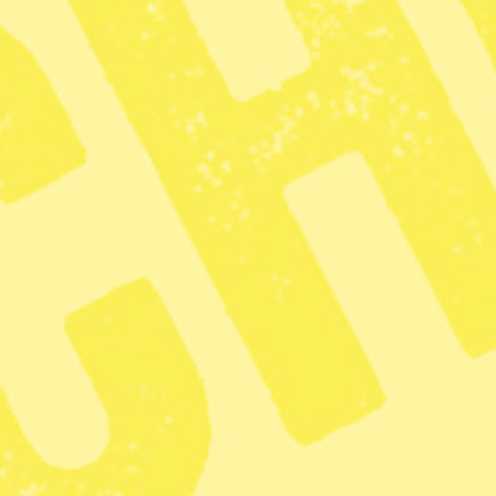
Sverige borde
fördöma USA:s
 Venezuela
6 min lästid