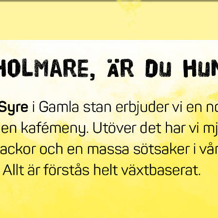
ndra världen
mneskollen
Syre Play
Nyhetsbrev
Stöd oss
Mer