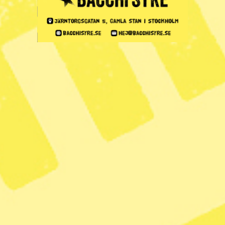
Zoom
Kritiken: Sverige borde
tydligare fördöma
USA:s agerande i
Venezuela
Publicerad 2026-01-04
6 min lästid