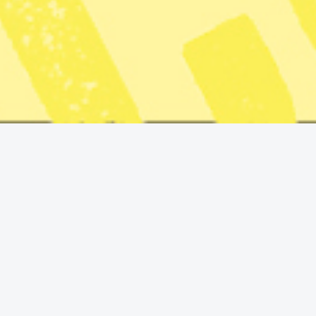
”Det är ett uppenbart brott mot folkrätten som borde leda
till starka protester. Att Maduro saknar legitimitet råder
ingen tvekan om. Med det ursäktar inte på något sätt
USA:s agerande.” skriver hon på
Linked in
.
Hon anser att utrikesministern Maria Malmer Stenergard
(M) borde ta starkare avstånd.
”Hur är det möjligt att inte utrikesministern tydligt
fördömer USA:s agerande?” skriver advokaten Anne
Ramberg.
Maria Malmer Stenergard har tidigare i ett skriftligt
uttalande till Svenska Dagbladet sagt att:
”Sverige tillsammans med EU har sedan tidigare
konstaterat att Nicolás Maduro saknar legitimitet. Alla
stater har dock ett ansvar att respektera och agera i
enlighet med folkrätten. Att folkrätten respekteras är ett