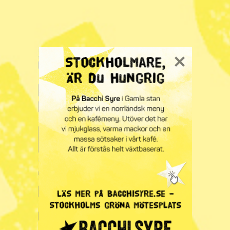
• Rost: Koncentrerad vinsyra eller citronsyralösning.
• Rödvin: Strö salt på fläcken och låt det dra ur vinet.
• Spritpenna: Röd etanol.
• Stearin: Stryk plagget med ett tjockt, poröst papper
mellan strykjärnet och fläcken. Eller lägg plagget i frysen
och bryt bort stearinet när det har stelnat. Fettfläckarna
som blir kvar tar du bort med potatismjöl.
• Svett: Gnid in en blandning av citronsyrapulver och
diskmedel på de gula fläckarna under armarna och låt
verka innan tvätt.
KATEGORI
Energi