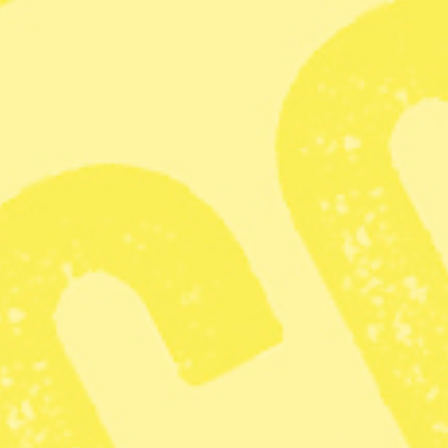
Beslutet att tillfångata Maduro har tagits av Trump själv,
utan stöd i den amerikanska kongressen, vilket
Demokraterna
anser strider mot amerikansk lag.
Agerandet bryter också mot folkrätten, anser flera
experter, rapporterar
Ekot i Sveriges radio
.
”För omvärlden är det en bekräftelse på att USA inte är
att räkna med som en uppbackare av folkrätten, utan har
sällat sig till Kina och Ryssland i en internationell
ordning där stormakterna fördelar världen mellan sig i
inflytelsezoner”, skriver DN:s utrikeskommentator
Michael Winiarski i
en kommentar
.
Kritik mot Sveriges utrikesminister
Att Trumps agerande strider mot folkrätten håller Anne
Ramberg, tidigare ordförande i Advokatsamfundet, med
om.