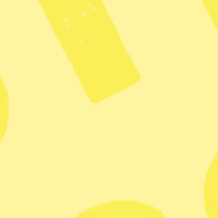
Foto: Staffan Löwstedt/SvD/TT