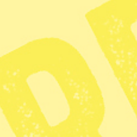
Anne Ramberg, tidigare ordförande i Advokatsamfundet,
USA:s president Donald Trump och Sveriges utrikesminister
Maria Malmer Stenergard (M). Foto: Anders Wiklund/TT, Alex
Brandon/ AP och Jonas Ekströmer/TT
USA:s agerande mot Venezuela strider
mot folkrätten, anser flera tunga namn
som tycker Sverige borde markera
tydligare mot Trump.
”Hur är det möjligt att inte
utrikesministern tydligt fördömer USA:s
agerande?” skriver advokaten Anne
Ramberg på Linked in.