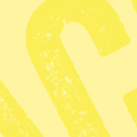
Att ha kläder som håller länge är ett bra
sätt att undvika att belasta miljön. Ett
annat bra sätt är att vara försiktig med
kläderna och till exempel inte tvätta så
ofta. Om du hänger ut kläderna på
vädring över natten kan du ofta vänta med
att slänga dem i tvättkorgen.
Dela
Att veta hur man ska få bort fläckar är också bra – för
även om byxorna håller i flera år vill man kanske inte gå
omkring med synliga fläckar. Här är några tips om hur
du kan få bort jobbiga fläckar.
• Blod: Lägg plagget i kallt saltvatten över natten. Tvätta