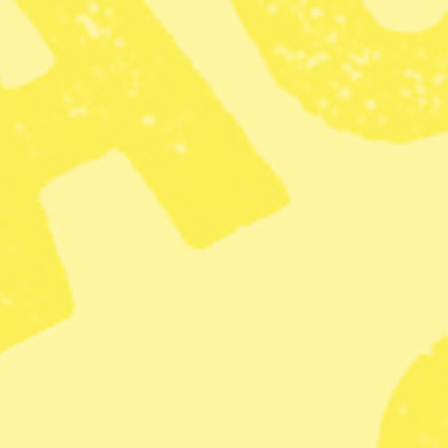
sedan med tvål eller såpa om det behövs.
• Bär: Tvätta i tvålvatten, röd etanol eller
citronsyralösning (se frukt).
• Choklad: Gnid in fläcken med såpa och tvätta i kallt
vatten.
• Fett: Häll varmt potatismjöl på fläcken och låt
potatismjölet dra ur fettet över natten. Sedan borstar du
bort det eller tvättar i varmt vatten med tvål eller
diskmedel.
• Frukt: Citronsyralösning – en halv tesked citronsyra till
1 dl vatten.
• Gräs: Tvätta vita plagg med sprit eller röd etanol, eller
gnid in med
glycerol innan du tvättar.
• Klister: Gnid in plagget med matolja innan du tvättar
det.
• Kulspetspenna: Ta bort med röd etanol.
• Kåda: Ta bort med ren sprit.