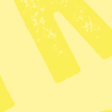
Anna Langseth
Redaktör och skribent
Dela
I går morse, svensk tid, genomförde den amerikanska
militären och säkerhetstjänsten en attack i Venezuelas
huvudstad Caracas. Landets president Nicolás Maduro
och hans fru tillfångatogs och sitter nu frihetsberövade i
USA.
Runt om i världen firar exilvenezuelaner att Maduro, som
hållit sig kvar vid makten på illegitima grunder, nu är
borta. Reuters visade i går kväll, svensk tid, klipp på
flaggviftande glada venezuelaner i Chile och bilar som
tutade. Senare filmades en demonstration i från
Venezuela med Maduros anhängare som såg arga och
sammanbitna ut.