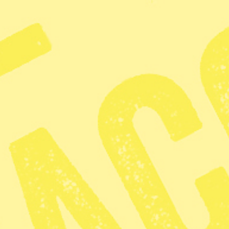
Detta är en argumenterande debattartikel 
egna och inte tidningens. Vill du också d
blanksteg och debattartiklar om nya ämnen
debatt@tidningensyre.se
DEBATT
I Sverige finns det mång
mycket godhjärtade och kanske du
på Facebook som tillhör en grupp
har delat en video eller bild från
liknande ”SVT granskar Djurens Rä
inbrottsbilder” som gjordes den 7
SVT silar mygg
men sväljer elef
under ett år på slakterier i Sver
betonggolv under hela sina liv ut
djurskyddslagen sker kontinuerlig
Den senaste i en lång rad skrev 