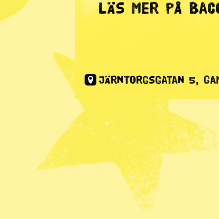
Glöd
· Debatt
Gilla-tumm
misshandl
Publicerad 2019-02-28
Martin Smedjeback
Dela