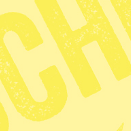
med syfte att påverka. Åsikterna som uttrycks är skribentens
ebattera? Vi tar emot repliker på max 2000 tecken inkl
 på max 3500 tecken. Skicka din text till
a djurrättsaktivister varav de allra flesta är
 är en av dem. Har du någon gång gillat en sida
 som bryr sig om djur? Kanske du till och med
 djurindustrin? Då kan det bli ett reportage om dig
tt: Brottslighet, kontroversiella gillanden och
 februari.
anter. Över 100 miljoner kännande varelser dödas
ige. Lika många tvingas leva instängda på hårda
an att någonsin få se solen. Grova brott mot
t.
tidningen Foodmonitor om den 4 februari: ”Nu har