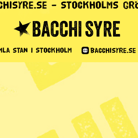
ar viktigare än
ade djur?
2 min lästid