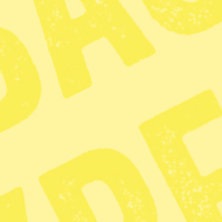
det hänt igen. Uttjänta värphöns h
transportburar som används av sk
”Dessa fåglar utsätts för mycket s
anmälan till länsstyrelsen. Kan vi 
plågsamma hantering av djuren? Kn
upprepade brott.
Är gilla-markeringar på
Faceboo
slakterier runt om i vårt land m
vara ”det största brottet i histor
historia Yuval Harari. Hur länge s
och när tänker SVT visa sanning
djurfabriker?
KATEGORI
TAGGAR
Debatt
Djurrätt
Sociala m