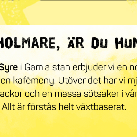
ndra världen
mneskollen
Syre Play
Nyhetsbrev
Stöd oss
Mer