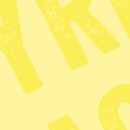
Glöd
· Debatt
Djuren, m
det svarta 
Publicerad 2026-04-04