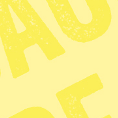
Dela
Oppositionen i Honduras har lämna
landet med begäran om att preside
Protesten lämnades in
av förre 
vänsterallians som står bakom vale
Nasralla erkände nederlag den 22
Juan Orlando Hernández som segr
Hernández utropades som vinnare
och resultatet av rösträkningen h
panamerikanska samarbetsorgani