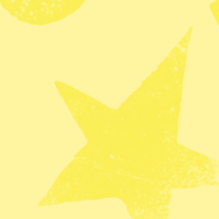
t in en officiell protest till valkommissionen i
ntvalet ska förklaras ogiltigt på grund av fusk.
presidenten Manuel Zelaya, samordnare av den
ts förlorare, tv-stjärnan Salvador Nasralla.
 december, sedan USA erkänt sittande president
are i presidentvalet den 26 november.
 av valkommissionen mer än en vecka efter valet,
ar ifrågasatts av både oppositionen och den
sationen OAS.