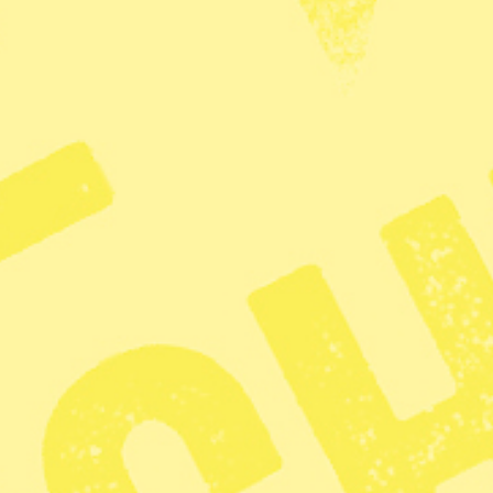
dez utropades till segrare och enligt Zelayas
or under oroligheterna.
tionen
Orlando
Sverige borde
fördöma USA:s
 Venezuela