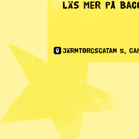
Radar
· Nyhet
Presidentv
överklaga
Publicerad 2017-12-27