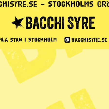
alet i Honduras
s
1 min lästid