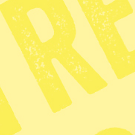
Gatuprotester utbröt när
Hernán
allians dödades minst 34 människ
KATEGORI
TAGGAR
Nyhet
Honduras
Opposi
Zoom
Kritiken: 
tydligare 
agerande i