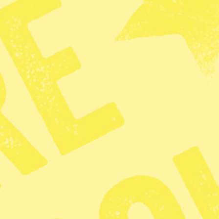
gningar i
tiken på ett år
2 min lästid