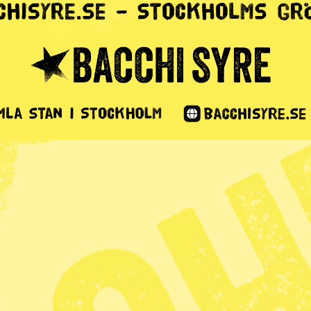
t bra för
1 min lästid
 länder skrev under 1987 för att rädda ozonskiktet