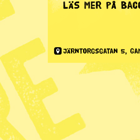
Radar
· Nyhet
Ozonavtale
klimatet
Publicerad 2017-08-24
Dela
Montrealprotokollet som världens
är också bra för klimatet.