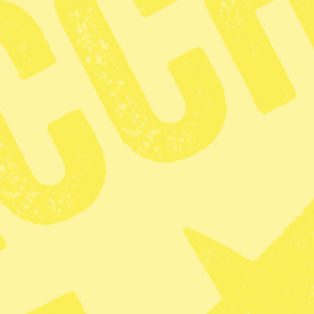
forskningsinstitutet Cires visar att avtalet
tsvarande 170 miljoner ton koldioxid mellan 2008
er Cires på sin hemsida.
t fasa ut är nämligen inte enbart skadliga för
ftfulla växthusgaser.
 kommer att öka de kommande åren, enligt
inskningarna att motsvara runt en fjärdedel av
v under Parisavtalet.
a minskningarna var, säger forskaren Lei Hu till
let, så om USA ansluter sig till avtalet som de
essa utsläppsminskningar inte att räknas in.