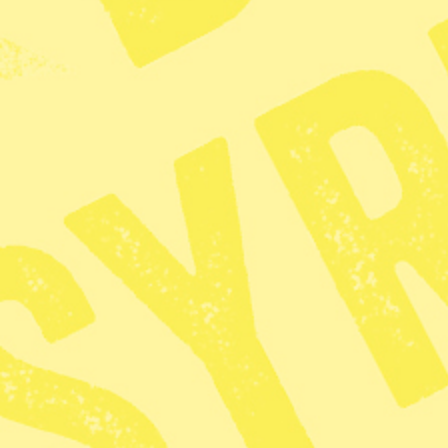
KATEGORI
TAGGAR
Nyhet
Klimat
Radar
· Miljö
45 omsvän
klimatpoli
Publicerad 2026-07-26