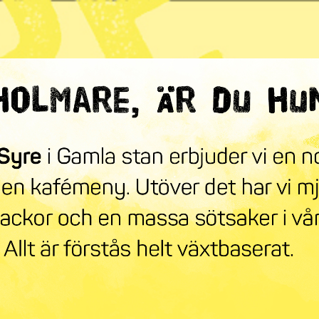
ndra världen
mneskollen
Syre Play
Nyhetsbrev
Stöd oss
Mer