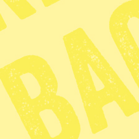
En ny rapport från det amerianska 
besparade atmosfären utsläpp mo
och 2014, enbart från USA, skriv
De freoner som avtalet såg till at
ozonskiktet utan också mycket kra
Effekten av Montrealprotokollet
rapporten. 2025 kommer utsläppsm
dem som USA åtog sig när de skre
– Vi blev förvånade över hur stor
Cires.
Freoner omfattas inte av Parisavta
lämnade före sommaren, kommer d