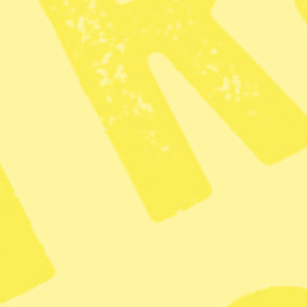
Tack för att du läser – så här
läser du vidare!
Bli prenumerant
För bara 49 kr får du tillgång till allt i 6
veckor.
Alla artiklar och nyheter på webben
Löpande nyhetspublicering varje dag
Om du fortsätter prenumera har du dessutom
pappersmagasin 15 gånger om året
BLI PRENUMERANT