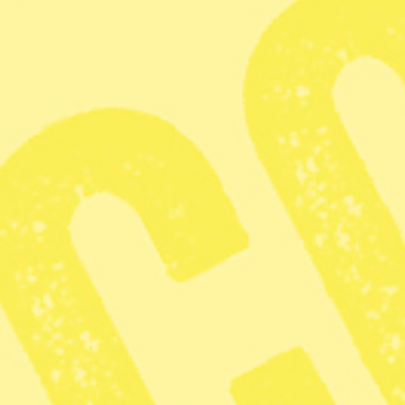
Har du redan ett konto?
LOGGA IN
Radar
· Utrikes
Storseger för
utmanaren Péter
Magyar i Ungern
Publicerad 2026-04-13
1 min lästid