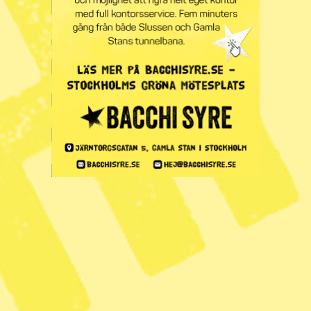
återställt”
Publicerad 2026-04-13
4 min lästid
Gatorna i Budapest fylldes under söndagskvällen med
firande människor. Foto: Denes Erdos /AP/TT