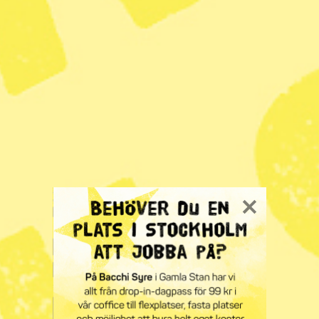
på sig att reagera kring tidigare kritik mot nya
begränsningar för icke-ungerska universitet.
I båda fallen riskerar Ungern att ställas inför EUs
domstol.
KATEGORI
TAGGAR
Nyhet
civilsamhället
Ungern
Radar
· Utrikes
Glädje över valet i
Ungern: ”Hoppet