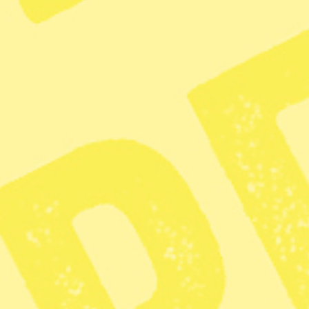
Valet i Ungern slutade med storseger för
oppositionen och att Viktor Orbán lämnar
makten efter 16 år. En som känner glädje
över förändringen är Norbert Simon, som
lämnade Ungern för Sverige år 2011.
– Hoppet för ungersk demokrati är
återställt, säger han.
Madeleine Johansson
Dela