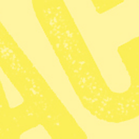
EU-kommissionen trappar upp striden med Ungern om
landets nya lagar för utlandsfinansierade organisationer.
”Det civila samhället är själva kärnan i våra
demokratiska samhällen och bör därför inte onödigt
begränsas i sitt arbete. Vi har studerat den nya lagen
noga och kommit till slutsatsen att den inte är förenlig
med EU-lag”, skriver kommissionens förste vice
ordförande Frans Timmermans i ett uttalande.
Ungern kräver bland annat en ny sorts registrering och
ekonomisk redovisning från utlandsfinansierade
organisationer, vilket kritikerna sett som ett försök att
stoppa olika organisationer av politiska skäl.
EU-kommissionen ger nu landet en månad på sig att
svara på kritiken. Parallellt får Ungern också en månad