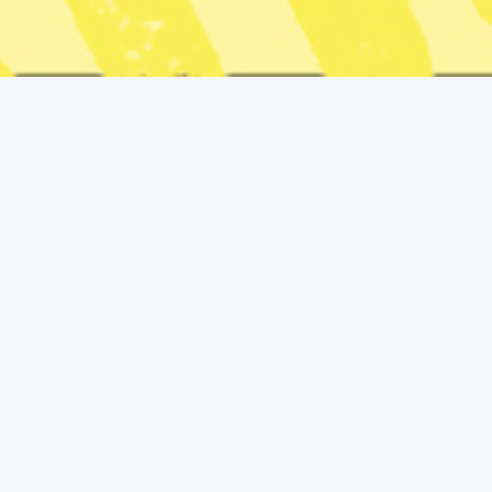
Péter Magyar, ledare för oppositionspartiet Tisza, viftar
med den ungerska flaggan efter att delresultaten från
parlamentsvalet tillkännagivits, i Budapest, Ungern,
söndagen den 12 april 2026. Foto: Denes Erdos/AP/TT
Katarina Andersson