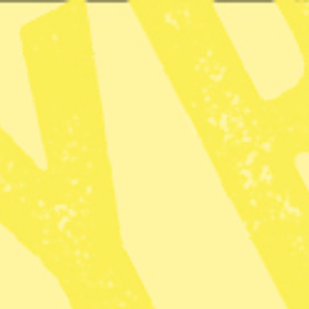
main
content
Prenumerera
Logga in
ANNONS
Radar
· Nyhet
Kina censurerar
samkönat sex på
internet