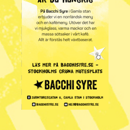
Zoom
Kritiken: Sverige borde
tydligare fördöma
USA:s agerande i
Venezuela
Publicerad 2026-01-04
6 min lästid