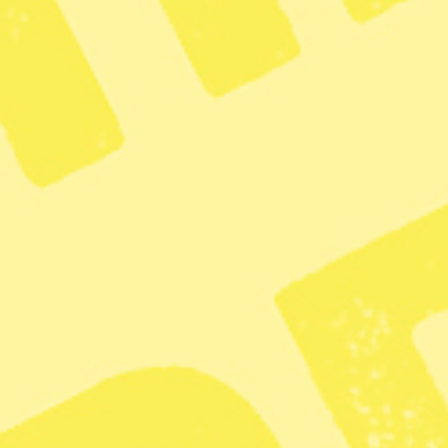
Anne Ramberg, tidigare ordförande i Advokatsamfundet,
USA:s president Donald Trump och Sveriges utrikesminister
Maria Malmer Stenergard (M). Foto: Anders Wiklund/TT, Alex
Brandon/ AP och Jonas Ekströmer/TT
USA:s agerande mot Venezuela strider
mot folkrätten, anser flera tunga namn
som tycker Sverige borde markera
tydligare mot Trump.