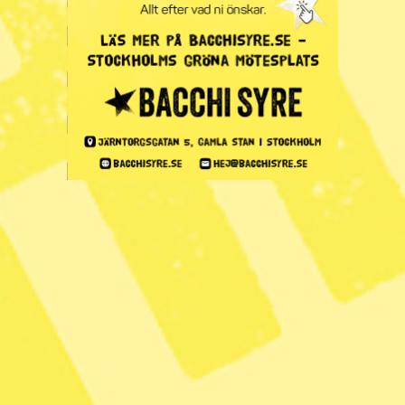
KATEGORI
Syre tipsar
Zoom
Kritiken: Sverige borde
tydligare fördöma
USA:s agerande i
Venezuela
Publicerad 2026-01-04
6 min lästid