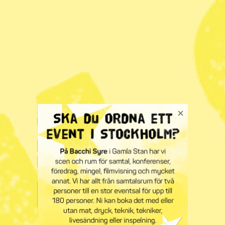
värdet med nässlor är inte heller bara att äta dem. Det är
också att komma ut och trampa runt i markerna. Att kisa
upp mot vårsolen mellan tagen. Att plocka nässlor
motverkar också vår bekvämlighetskultur – att de flesta
rör sig alldeles för lite för att bevara hälsa och
välbefinnande.
Det finns överkurser
som att torka nässlor och att
utvinna fibrer ur stjälkarna. Utvuxna nässlor som får
förmultna i en hink vatten är också ett stärkande och
skyddande gödselvatten för växterna. Tvivlar du på
sådana naturmedel, så betänk att i Frankrike är det så
populärt att företagen som tillverkar bekämpningsmedel
har lobbat igenom ett förbud mot att sprida kunskapen
om hur man gör!
Tänk på att