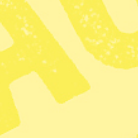
detta har vi inte prövat men slänger gärna ner lite blad i
soppan. Lättstuvade nässlor passar som en grönsak till
det mesta. Recepten finns på nätet.
Och det näst bästa
med nässlor är att de passar även för
en ganska motvillig trädgårdsslav som jag. Tänk bara på
allt jag slipper göra: inte gräva, inte så, inte gödsla, inte
vattna eller rensa landen. Nässlorna kommer i alla fall
och jag behöver bara skörda. Vårens gröna toppskott är
sprängfyllda med vitaminer och mineraler. Och de
fortsätter att växa, obekymrade om moderna
konsumtionsnycker som föreskriver exotiska råvaror som
ska flygas in och säljas för att ge vinst och ekonomisk
tillväxt. Nässlornas tillväxt är en ren ekosystemtjänst.
Så när ljuset återvänder och saven stiger i träden och
kroppen och man känner att man bara måste komma ut
ur vinteridet – då är nässlor ett bra skäl för sådana som
jag, som vill ha någon praktisk anledning att gå ut. För