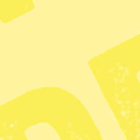
Anne Ramberg, tidigare ordförande i Advokatsamfundet,
USA:s president Donald Trump och Sveriges utrikesminister
Maria Malmer Stenergard (M). Foto: Anders Wiklund/TT, Alex
Brandon/ AP och Jonas Ekströmer/TT
USA:s agerande mot Venezuela strider