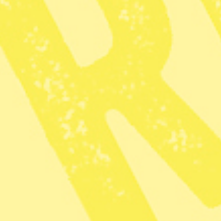
mot folkrätten, anser flera tunga namn
som tycker Sverige borde markera
tydligare mot Trump.
”Hur är det möjligt att inte
utrikesministern tydligt fördömer USA:s
agerande?” skriver advokaten Anne
Ramberg på Linked in.
Anna Langseth
Redaktör och skribent
Dela
I går morse, svensk tid, genomförde den amerikanska
militären och säkerhetstjänsten en attack i Venezuelas
huvudstad Caracas. Landets president Nicolás Maduro