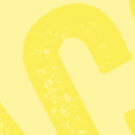
Vårblommor i all ära,
men vår betyder också att jag
börjar spana efter den där särskilda gröna nyansen i allt
som växer, den som visar att nässlorna är på gång.
Kirskål och hundkäx har också bråttom upp, men
nässlorna är intressantast. Så måste människor ha spanat i
alla tider, för nässlor är en gudagåva efter en lång, mörk
och vitaminfattig vinter.
Och för den som i dag vill ha maten grön, bildligt och
bokstavligt, finns inget bättre. Nässlor är som spenat men
mer aromatiska – en utmärkt variant när det står spenat i
receptet. Mer behöver man egentligen inte veta för att
börja pröva sig fram. Nässelsoppa är bara förrätten.
Under åren har jag hittat nässelrecept för risotto, pesto,
timbaler, sufflé, hummus, plättar, pasta, bröd, nässelris,
smoothie, te, vin (populärt i England, till och med
kommersiellt), nässelmajonnäs och mycket mer. Allt