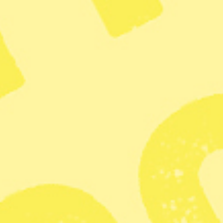
och hans fru tillfångatogs och sitter nu frihetsberövade i
USA.
Runt om i världen firar exilvenezuelaner att Maduro, som
hållit sig kvar vid makten på illegitima grunder, nu är
borta. Reuters visade i går kväll, svensk tid, klipp på
flaggviftande glada venezuelaner i Chile och bilar som
tutade. Senare filmades en demonstration i från
Venezuela med Maduros anhängare som såg arga och
sammanbitna ut.
Beslutet att tillfångata Maduro har tagits av Trump själv,
utan stöd i den amerikanska kongressen, vilket
Demokraterna
anser strider mot amerikansk lag.
Agerandet bryter också mot folkrätten, anser flera
experter, rapporterar
Ekot i Sveriges radio
.
”För omvärlden är det en bekräftelse på att USA inte är
att räkna med som en uppbackare av folkrätten, utan har
sällat sig till Kina och Ryssland i en internationell