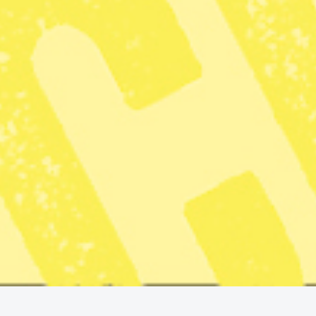
ordning där stormakterna fördelar världen mellan sig i
inflytelsezoner”, skriver DN:s utrikeskommentator
Michael Winiarski i
en kommentar
.
Kritik mot Sveriges utrikesminister
Att Trumps agerande strider mot folkrätten håller Anne
Ramberg, tidigare ordförande i Advokatsamfundet, med
om.
”Det är ett uppenbart brott mot folkrätten som borde leda
till starka protester. Att Maduro saknar legitimitet råder
ingen tvekan om. Med det ursäktar inte på något sätt
USA:s agerande.” skriver hon på
Linked in
.
Hon anser att utrikesministern Maria Malmer Stenergard
(M) borde ta starkare avstånd.
”Hur är det möjligt att inte utrikesministern tydligt