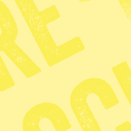
ör slavhandeln?
 väst
4 min lästid