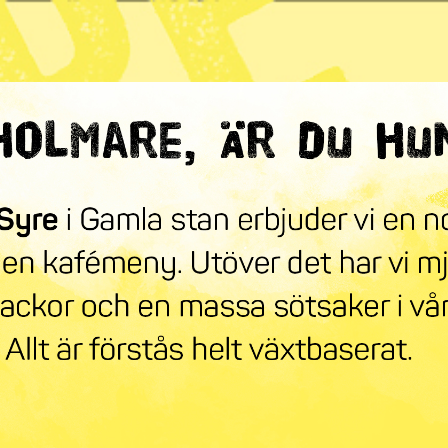
ndra världen
mneskollen
Syre Play
Nyhetsbrev
Stöd oss
Mer