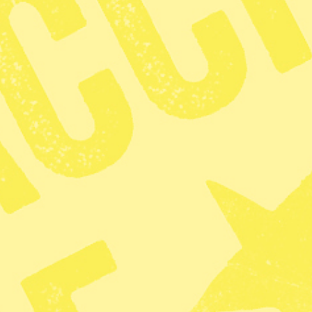
attningsvis 21 miljoner människor som utsätts för
 tvångsarbete. Det handlar bland annat om
s i kon flik tom råd en.
attar FN-organet UNODC att fler än 500 olika
ralsekreterare Antonio Guterres för den moderna
de miljoner människor som föll offer för
 som många av våra länder spelade, däribland mitt