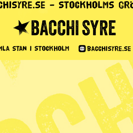
offer för
avhandel
1 min lästid
Internationella dagen till minne av den
r. Men fenomenet lever vidare och över hela