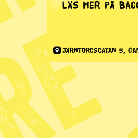
Radar
· Nyhet
Miljontals 
modern sl
Publicerad 2017-03-30
Dela
Förra helgen uppmärksammade FN 
transatlantiska slavhandelns offe