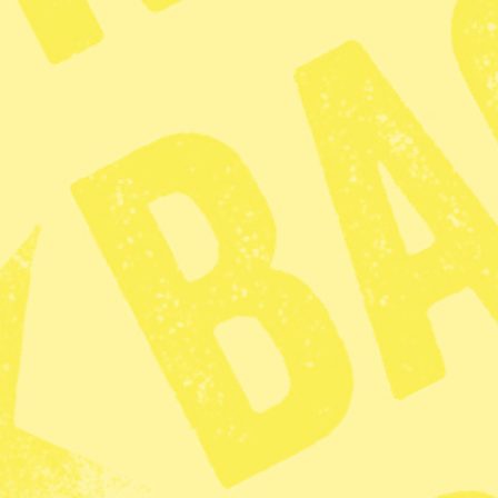
världen finns det enligt FN uppsk
en form av modernt slaveri genom
trafficking där många av offren finn
Mellan åren 2012 och 2014 uppsk
traffickingrutter avslöjades.
På minnesdagen varnade FNs gene
rasismen samtidigt som han lyfte 
slavhandeln.
– Vi måste alltid minnas den roll
eget hemland Portugal, sade han.
KATEGORI
TAGGAR
Nyhet
Slavhandel