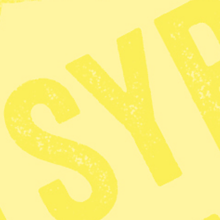
Glöd
· Ledare
Rättvisa f
Inte enligt
Publicerad 2026-04-13