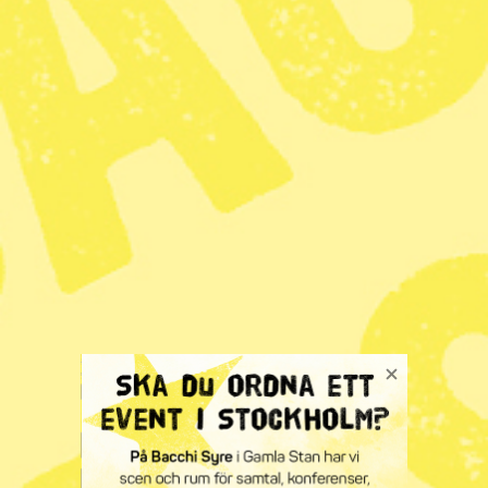
Zoom
Fortsatta
demonstrationer till
stöd för kurderna i
Syrien – ”Regeringen
väldigt tyst”
Publicerad 2026-01-26
5 min lästid