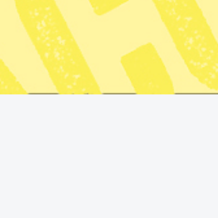
utanför ministrarna Johan Forssells och Benjamin
Dousas privata hem. Samtidigt greps en 42-årig man av
Säpo, misstänkt för olaga hot mot de två statsråden.
Senare häktades mannen på samma brottsmisstanke.
Enligt
Expressen
bekräftar inte Säpo att de misstänkta
brotten ska ha koppling till aktionerna, men enligt
tidningen så ska mannen vara aktiv i
Rojavakommittéerna.
Rojavakommittéerna beskriver själva aktionerna i sociala
medier och visar bilder på aktionerna. Utanför
biståndsminister Benjamin Dousas hem lämnade
gruppen en svartklädd docka föreställande en IS-terrorist
med ett avhugget kvinnohuvud och en kniv, med kritiken
att regeringen skulle stödja al-Qaida i Syrien
ekonomiskt.
Utanför migrationsminister Johan Forssells hem
lämnades en korg med gröna äpplen, med påritade