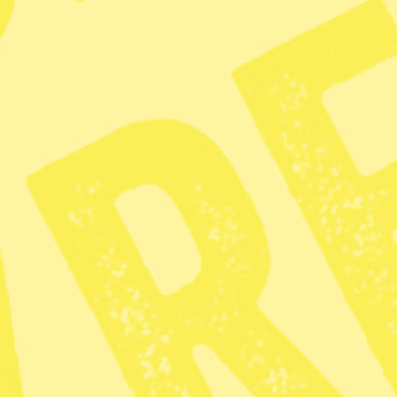
politiker har det varit tyst. Något som
kritiseras av flera grupper i både
demonstrationer och kontroversiella
aktioner.
Madeleine Johansson
Dela
De senaste veckorna har det rapporterats om hur Syriens
armé gått till attack mot kurdiska styrkor i nordöstra
Syrien. I
förra veckan uppgav
Syriska demokratiska
styrkorna (SDF) att man förlorat kontrollen över
fängelset Shaddadi i nordöstra Syrien, varifrån omkring
200 IS-fångar ska ha flytt. Därefter meddelade SDF att
man även dragit sig tillbaka från al Hol-lägret, där