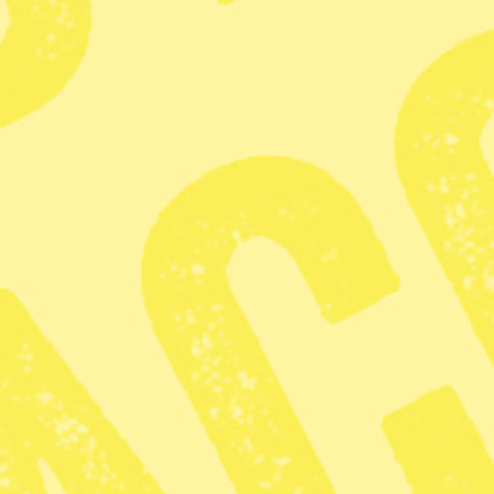
Dela
Lördag 11 mars. Östra Aleppo är kanske världens mest
krigsförstörda stad just nu. Förbjudna vapen som
klusterbomber, klorbomber och olika brandbomber har använts i
kriget i Syrien. Men mitt i förödelsen ligger en färgsprakande
juicebar – ett tecken på att livet går vidare.
Foto: Lars Pehrson/TT
KATEGORI
TAGGAR
Nyhet
Syrien