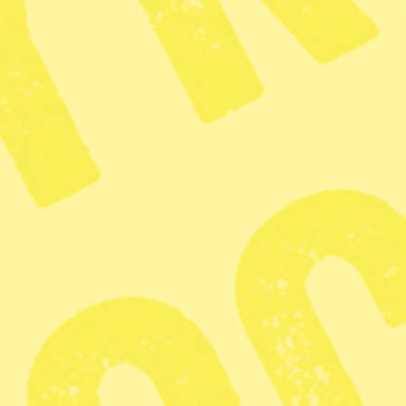
tusentals familjemedlemmar och civila med koppling till
IS hålls fångna och där även flera svenska medborgare
sitter.
Sedan dess har de stridande sidorna lyckats få till en
tillfällig vapenvila, men enligt
Al-jazeera
anklagar nu
båda sidorna varandra för att ha brutit mot den.
Situationen i Syrien har uppmärksammats av flera
grupper i Sverige. I förra veckan hölls flera
demonstrationer på flera håll i Sverige, arrangerade av
bland annat Kurdiska demokratiska samhällscentret-
Sverige (NCDK) och Kurdiska kvinnorådet
Amara. Ikväll demonstreras det igen i flera stora städer.
Uppmärksammad aktion
En grupp som fått stor uppmärksamhet i media är
Rojavakommittéerna. Detta då de genomfört aktioner