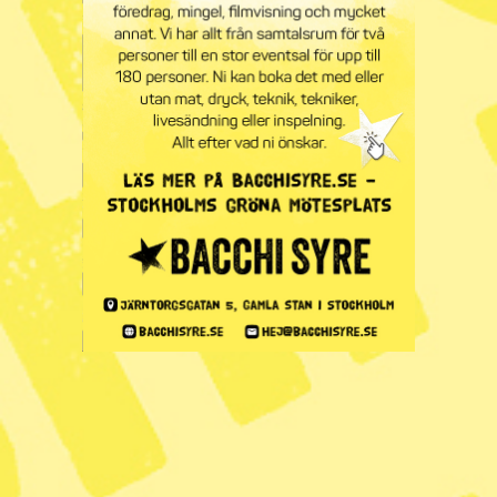
Flera demonstrationer har hållits för Rojava och det kurdiska
självstyret på flera håll i Sverige den senaste tiden. På bilden
en demonstration i Malmö. Foto: Privat
De senaste veckorna har det pågått blodiga
strider i Syrien mellan regeringens armé
och de kurdledda styrkorna SDF. IS-
fångar uppges ha rymt och experter
varnar för följderna. Men från svenska