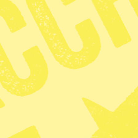
roliga över trafikmiljön runt skolan – och det
 visar försäkringsbolaget Ifs undersökning. En
ndersökningen, när alltför många bilar ska hämta
 rektorerna ser detta som ett ganska stort eller
lt så många än dem som anser att höga hastigheter
amtidigt i mobiltelefon. En av fem rektorer
yder till trafikregler försämrats under åren.
an utgör ännu en trafikfara för barnen.
 trängseln är att barnen börjar vid olika tider,
gar, föräldrar och kommuner att prioritera frågan