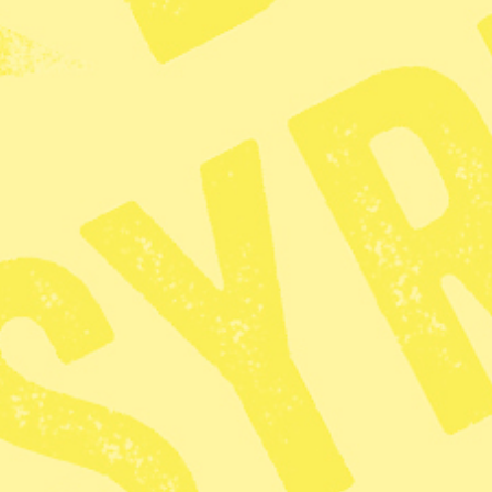
KATEGORI
TAGGAR
Nyhet
Barn
skolor
Tra
Radar
· Miljö
Göteborgs 
Krävs modi
beslut
Publicerad 2026-02-03