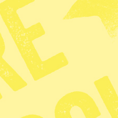
fik
klimatråd:
ga politiska
3 min lästid