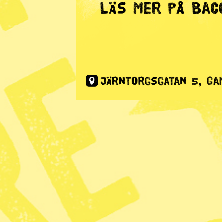
Radar
· Nyhet
Trafikträn
oroar rekt
Publicerad 2017-08-15
Dela