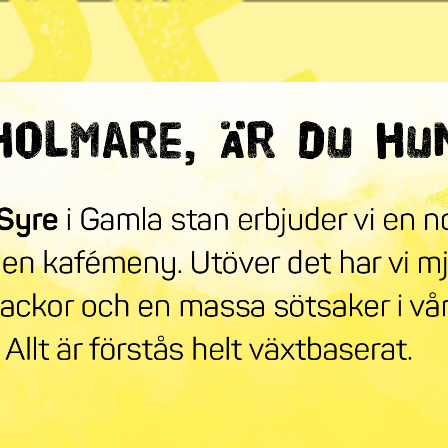
ndra världen
mneskollen
Syre Play
Nyhetsbrev
Stöd oss
Mer