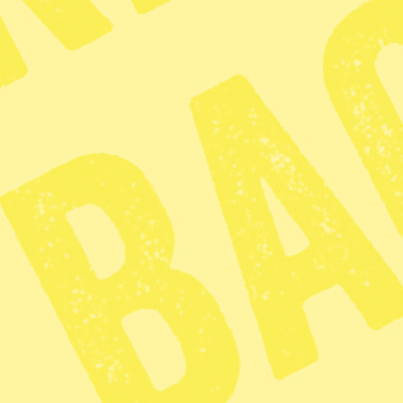
Sex av tio grundskolerektorer är o
största problemet är föräldrarna,
attitydförändring efterlyses.
Värst är det, enligt den årliga u
och lämna samtidigt. 72 procent av
stort problem. Det är över dubbe
är det.
Många föräldrar pratar dessutom s
tycker också att föräldrarnas attit
Varutransporter till och från skol
Ett sätt att råda bot på den farliga
anser If som uppmanar skollednin
högre.