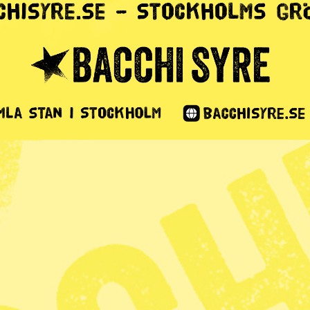
gsel vid skolor
orer
1 min lästid