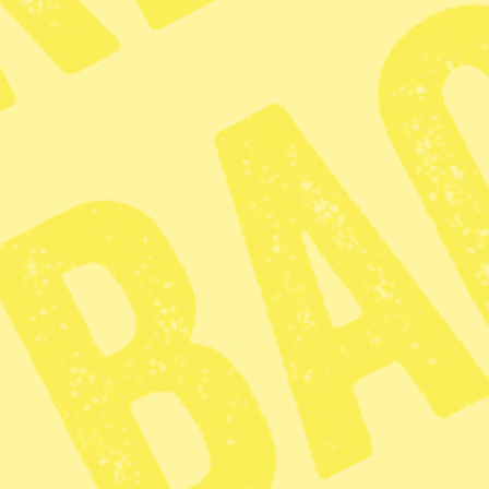
reklamkampanj utsätts flyktingarn
en ny rapport.
I Stranded hope: Hungary’s sustai
visar Amnesty hur ungerska mynd
rättigheter för människor på flyk
flyktinglagstiftningen och EU-dir
– Premiärminister Victor Orbán har
utifrån rädsla. Hans försök att me
Ungern har åtföljts av ett allt me
den internationella hjälp som fin
ett pressmeddelande.
Rapporten baseras på forskning g
intervjuer med 143 personer varav
migranter.