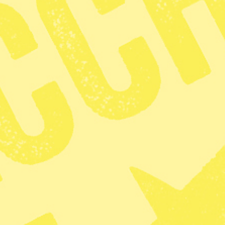
a i landet för usel behandling, skriver Amnesty i
ned attack on the rights of refugees and migrants
igheter systematiskt kränker mänskliga
t, även barn. Det handlar om uppenbara brott mot
ektiven, menar organisationen.
 ersatt ett styre utifrån lagar med ett styre
dvetet hindra flyktingar och migranter från att nå
r oroande mönster av attacker på flyktingarna och
ns där för att skydda dem, säger John Dalhuisen i
enomförd i Serbien, Ungern och Österrike samt
 den största delen är tidigare flyktingar och