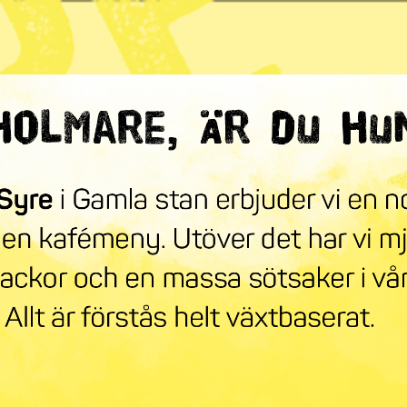
ndra världen
mneskollen
Syre Play
Nyhetsbrev
Stöd oss
Mer