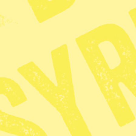
KATEGORI
TAGGAR
Nyhet
Flyktingar
Migratio
Glöd
· Debatt
Ingen ska
sin familj f
Publicerad 2026-04-14