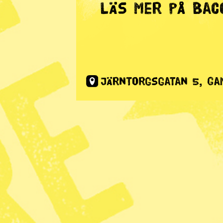
Radar
· Nyhet
Amnesty: 
Ungern uti
Publicerad 2016-09-29
Dela
På söndag ska Ungern folkomröst
ungerska regeringen spenderat mil