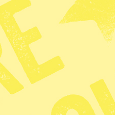
n
Ungern
 behöva lämna
ör att följa lagen
3 min lästid