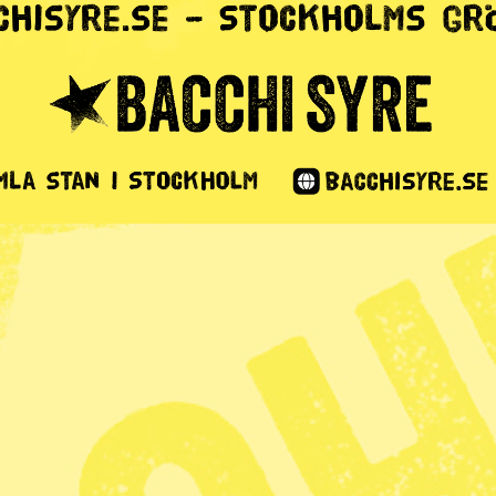
Orbán styr
från rädsla
1 min lästid
a om flyktingmottagandet och medan den
jontals euro på en främlingsfientlig