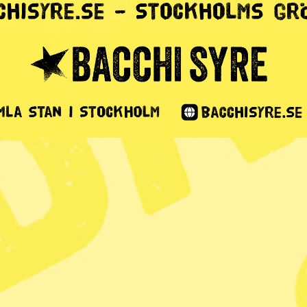
vände när
ten försvann
1 min lästid