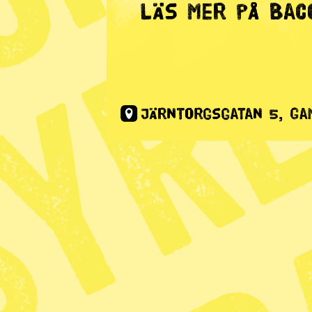
Radar
Veckans bi
Publicerad 2016-06-16
Dela
Tisdag 14 juni. Protesterna mot den nya
Fackförbundet CGT riskerar nu att inte få
demonstranterna lugnar ner sig. I tis
kastade föremål mot poliser i Paris. D