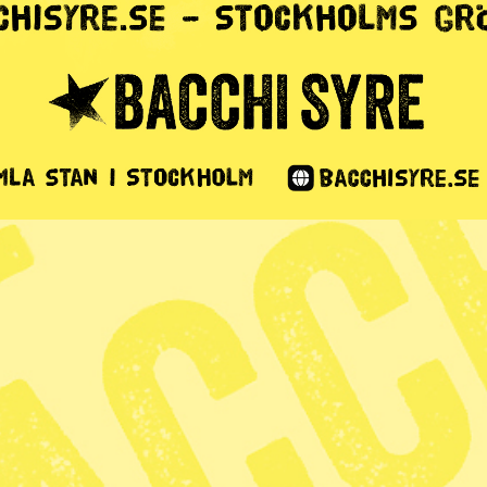
ld
1 min lästid
 arbetsmarknadslagen fortsätter runt om i Frankrike.
 tillstånd till fler demonstrationer om inte
dags blev det sammandrabbningar när maskerade ungdomar
emonstrationerna har pågått sedan i mars och reformpaketet