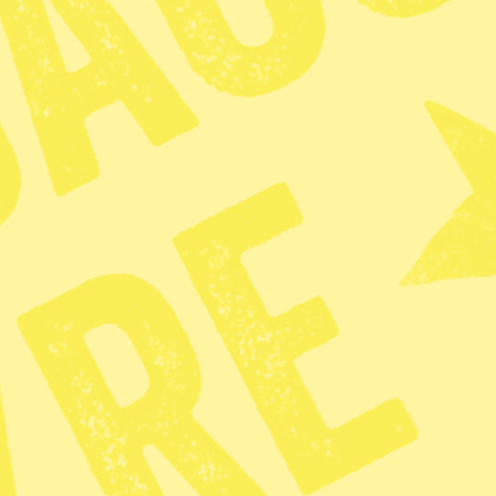
Foto: Francois Mori/AP/TT
Sverige borde
fördöma USA:s
 Venezuela