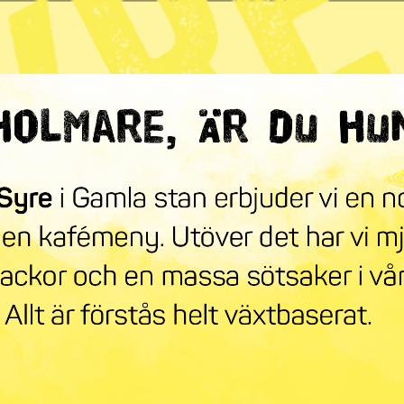
ndra världen
mneskollen
Syre Play
Nyhetsbrev
Stöd oss
Mer