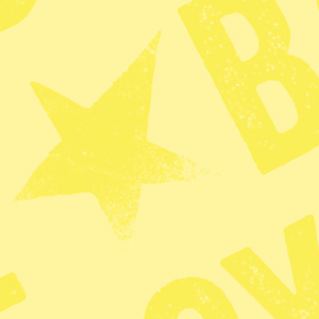
behandlas just nu i senaten.
KATEGORI
Radar
Zoom
Kritiken: 
tydligare 
agerande i