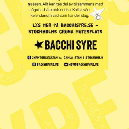
Tipsa redaktionen
redaktionen@tidningensyre.se
Kundservice och support
Vanliga frågor
Mina sidor
Nyheter på ditt sätt
Facebook
Nyhetsbrev