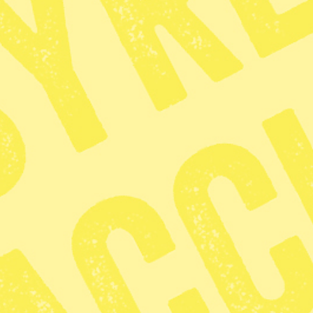
Syre ges ut av Dagens O2 som ägs av Mediehuset Grön Press
som i sin tur ägs av Lennart Fernström. Mediehuset Grön Press
ger ut nyhetstidningar för alla som vill förändra världen och se
ett fritt, demokratiskt, solidariskt och hållbart samhälle bortom
tillväxtdogmer och arbetslinjer. Vi är en icke vinstdrivande
koncern. Det innebär att alla intäkter går tillbaka till
verksamheten.
Ansvarig utgivare:
Lennart Fernström
© 2014–2026 Syre
Personuppgiftsbehandling och cookies
Sidkarta