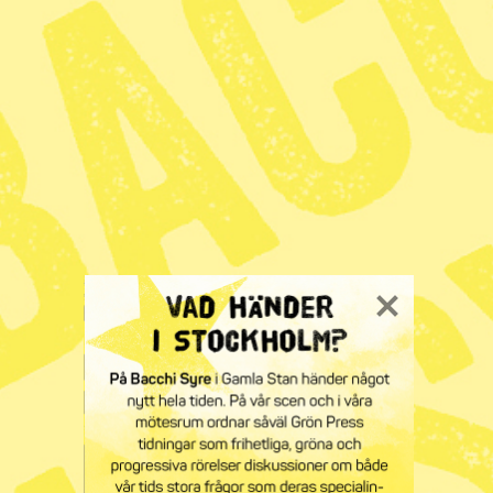
Fler sökbara databaser med domar
utreds
Radar
Syre
Prenumerera på