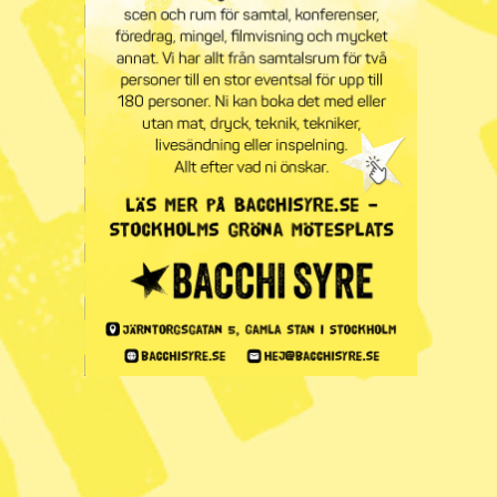
Asylboende brann ner i Söderhamn
Radar
– Nyhet
Ett asylboende i Söderhamn
totaltförstördes i en brand tidigt på…
Radar
Tre asylboenden brann i veckan