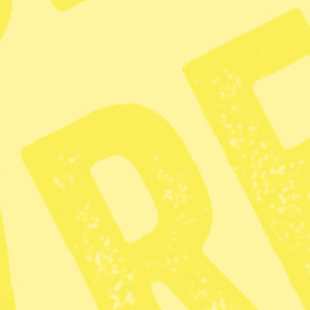
Radar
– Nyhet
Syre
Prenumerera på
Tipsa redaktionen
redaktionen@tidningensyre.se
Kundservice och support
Vanliga frågor
Mina sidor