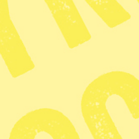
Nyheter på ditt sätt
Facebook
Nyhetsbrev
Syre ges ut av Dagens O2 som ägs av Mediehuset Grön Press
som i sin tur ägs av Lennart Fernström. Mediehuset Grön Press
ger ut nyhetstidningar för alla som vill förändra världen och se
ett fritt, demokratiskt, solidariskt och hållbart samhälle bortom