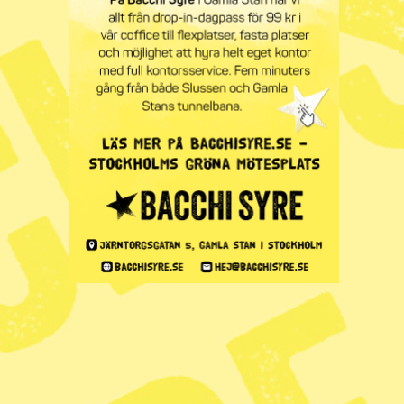
Syre
Prenumerera på
Tipsa redaktionen
redaktionen@tidningensyre.se
Kundservice och support
Vanliga frågor
Mina sidor