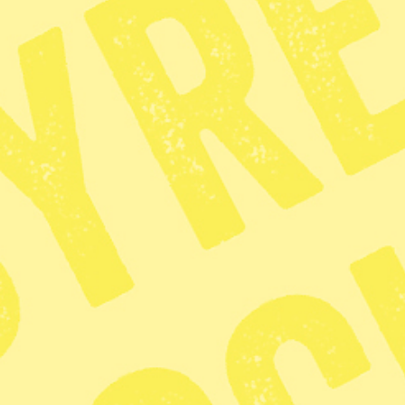
Nyheter på ditt sätt
Facebook
Nyhetsbrev
Syre ges ut av Dagens O2 som ägs av Mediehuset Grön Press
som i sin tur ägs av Lennart Fernström. Mediehuset Grön Press
ger ut nyhetstidningar för alla som vill förändra världen och se
ett fritt, demokratiskt, solidariskt och hållbart samhälle bortom
tillväxtdogmer och arbetslinjer. Vi är en icke vinstdrivande
koncern. Det innebär att alla intäkter går tillbaka till