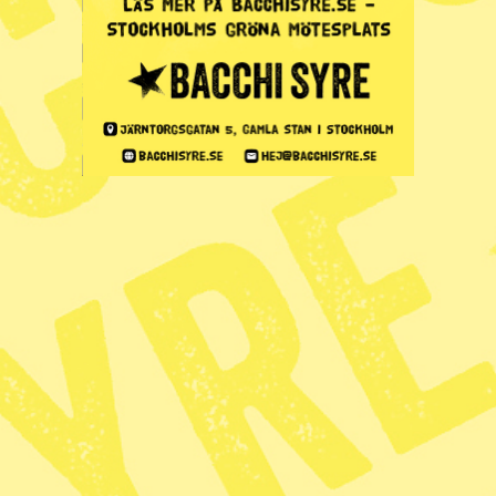
Kundservice och support
Vanliga frågor
Mina sidor
Nyheter på ditt sätt
Facebook
Nyhetsbrev