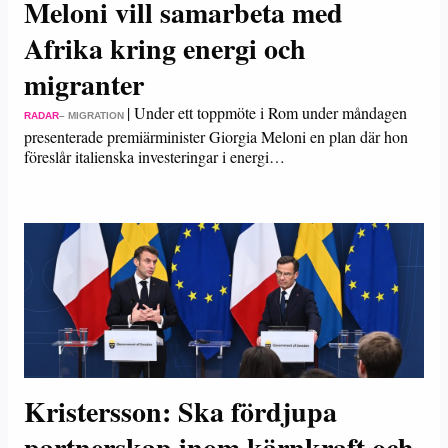
Meloni vill samarbeta med
Afrika kring energi och
migranter
|
Under ett toppmöte i Rom under måndagen
RADAR
– MIGRATION
presenterade premiärminister Giorgia Meloni en plan där hon
föreslår italienska investeringar i energi…
Kristersson: Ska fördjupa
partnerskap inom kärnkraft och