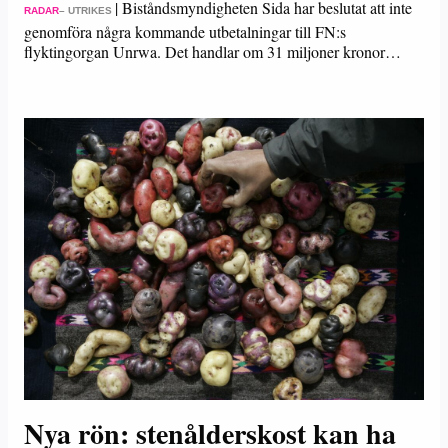
|
Biståndsmyndigheten Sida har beslutat att inte
RADAR
– UTRIKES
genomföra några kommande utbetalningar till FN:s
flyktingorgan Unrwa. Det handlar om 31 miljoner kronor…
Nya rön: stenålderskost kan ha