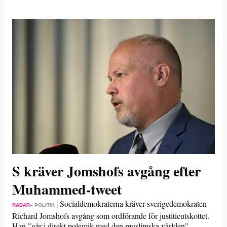
S kräver Jomshofs avgång efter
Muhammed-tweet
|
Socialdemokraterna kräver sverigedemokraten
RADAR
– POLITIK
Richard Jomshofs avgång som ordförande för justitieutskottet.
Han ”går i direkt polemik med den muslimska världen”,