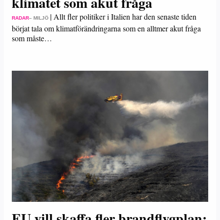
klimatet som akut fråga
|
Allt fler politiker i Italien har den senaste tiden
RADAR
– MILJÖ
börjat tala om klimatförändringarna som en alltmer akut fråga
som måste…
EU vill skaffa fler brandflygplan: