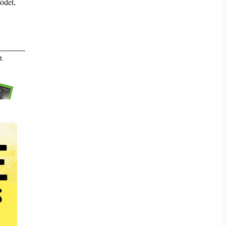
ödet,