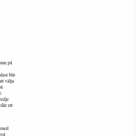
ntan på
dast blir
tt välja
på
e
redje
där ett
t med
got