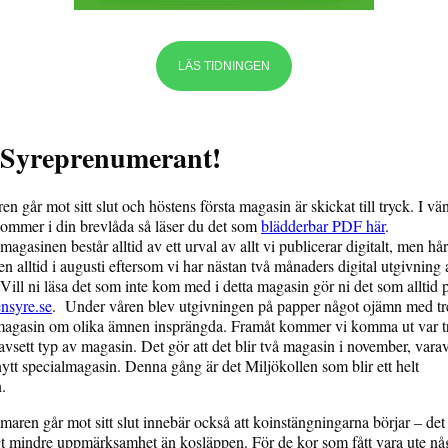
LÄS TIDNINGEN
 Syreprenumerant!
 går mot sitt slut och höstens första magasin är skickat till tryck. I vä
 kommer i din brevlåda så läser du det som
blädderbar PDF här
.
gasinen består alltid av ett urval av allt vi publicerar digitalt, men hår
en alltid i augusti eftersom vi har nästan två månaders digital utgivning a
Vill ni läsa det som inte kom med i detta magasin gör ni det som alltid 
ensyre.se
. Under våren blev utgivningen på papper något ojämn med tr
magasin om olika ämnen insprängda. Framåt kommer vi komma ut var t
vsett typ av magasin. Det gör att det blir två magasin i november, varav
 nytt specialmagasin. Denna gång är det Miljökollen som blir ett helt
in.
maren går mot sitt slut innebär också att koinstängningarna börjar – de
gt mindre uppmärksamhet än kosläppen. För de kor som fått vara ute nå