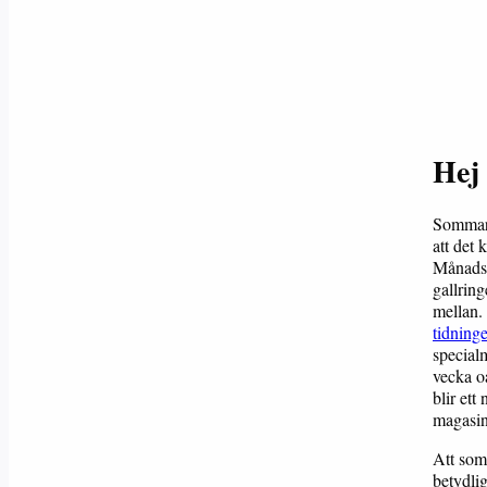
Hej
Sommaren
att det
Månadsma
gallring
mellan. 
tidning
special
vecka oa
blir ett
magas
Att som
betydli