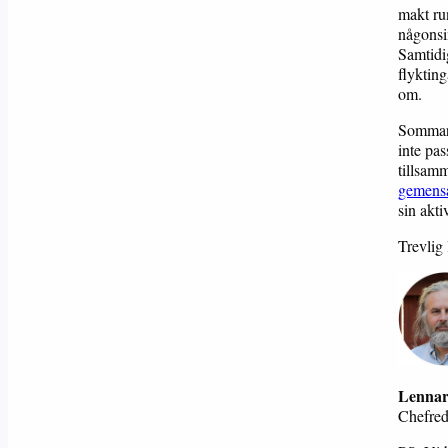
makt ru
någonsi
Samtidi
flykting
om.
Sommaren
inte pas
tillsam
gemens
sin akti
Trevlig
Lennar
Chefre