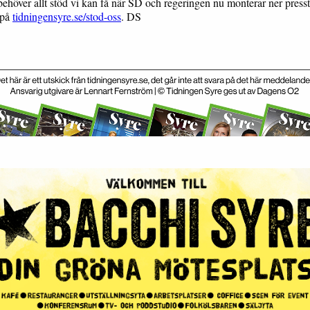
behöver allt stöd vi kan få när SD och regeringen nu monterar ner presst
 på
tidningensyre.se/stod-oss
. DS