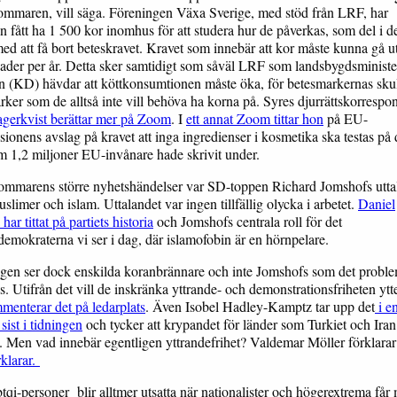
ommaren, vill säga. Föreningen Växa Sverige, med stöd från LRF, har
n fått ha 1 500 kor inomhus för att studera hur de påverkas, som del i d
med att få bort beteskravet. Kravet som innebär att kor måste kunna gå u
ader per år. Detta sker samtidigt som såväl LRF som landsbygdsministe
n (KD) hävdar att köttkonsumtionen måste öka, för betesmarkernas sku
rker som de alltså inte vill behöva ha korna på. Syres djurrättskorrespo
agerkvist berättar mer på Zoom
. I
ett annat Zoom tittar hon
på EU-
onens avslag på kravet att inga ingredienser i kosmetika ska testas på d
m 1,2 miljoner EU-invånare hade skrivit under.
ommarens större nyhetshändelser var SD-toppen Richard Jomshofs utt
slimer och islam. Uttalandet var ingen tillfällig olycka i arbetet.
Daniel
har tittat på partiets historia
och Jomshofs centrala roll för det
demokraterna vi ser i dag, där islamofobin är en hörnpelare.
gen ser dock enskilda koranbrännare och inte Jomshofs som det probl
s. Utifrån det vill de inskränka yttrande- och demonstrationsfriheten ytte
menterar det på ledarplats
. Även Isobel Hadley-Kamptz tar upp det
i e
sist i tidningen
och tycker att krypandet för länder som Turkiet och Iran
. Men vad innebär egentligen yttrandefrihet? Valdemar Möller förklarar
rklarar.
qi-personer blir alltmer utsatta när nationalister och högerextrema får