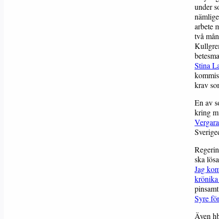
under s
nämlige
arbete 
två mån
Kullgre
betesma
Stina L
kommissi
krav so
En av s
kring mu
Vergara 
Sverige
Regerin
ska lösa
Jag kom
krönika 
pinsamt
Syre fö
Även hbt