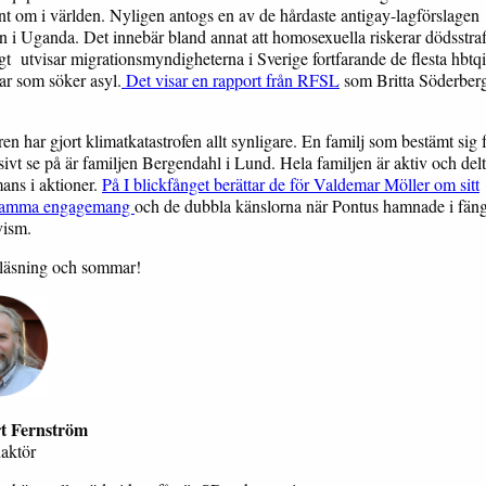
nt om i världen. Nyligen antogs en av de hårdaste antigay-lagförslagen
n i Uganda. Det innebär bland annat att homosexuella riskerar dödsstraf
gt utvisar migrationsmyndigheterna i Sverige fortfarande de flesta hbtqi
ar som söker asyl.
Det visar en rapport från RFSL
som Britta Söderberg
 har gjort klimatkatastrofen allt synligare. En familj som bestämt sig f
sivt se på är familjen Bergendahl i Lund. Hela familjen är aktiv och delt
mans i aktioner.
På I blickfånget berättar de för Valdemar Möller om sitt
amma engagemang
och de dubbla känslorna när Pontus hamnade i fäng
vism.
 läsning och sommar!
t Fernström
daktör