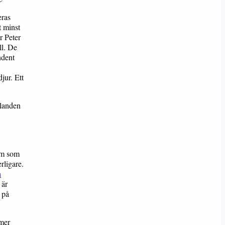
eras
t minst
r Peter
ll. De
ndent
jur. Ett
alanden
em som
rligare.
n
 är
 på
 mer