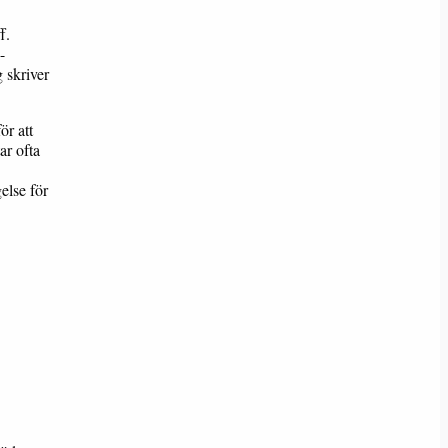
f.
-
 skriver
ör att
ar ofta
else för