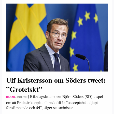
Ulf Kristersson om Söders tweet:
”Grotetskt”
|
Riksdagsledamoten Björn Söders (SD) utspel
RADAR
– POLITIK
om att Pride är kopplat till pedofili är ”oacceptabelt, djupt
förolämpande och fel”, säger statsminister…