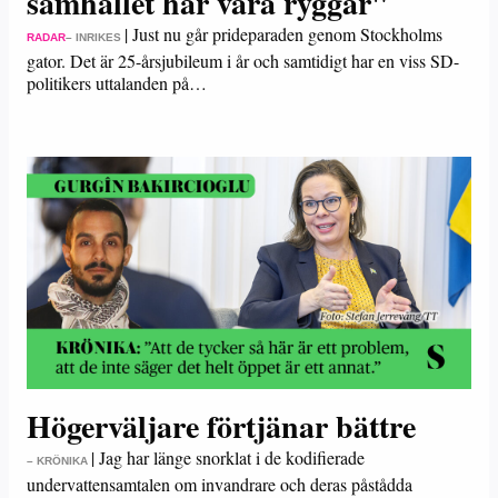
samhället har våra ryggar"
|
Just nu går prideparaden genom Stockholms
RADAR
– INRIKES
gator. Det är 25-årsjubileum i år och samtidigt har en viss SD-
politikers uttalanden på…
Högerväljare förtjänar bättre
|
Jag har länge snorklat i de kodifierade
– KRÖNIKA
undervattensamtalen om invandrare och deras påstådda